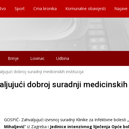
tvo
Sport
Crna kronika
Komunalne obavijesti
Najave
Brinje
Lovinac
Udbina
jujući dobroj suradnji medicinskih institucija
ljujući dobroj suradnji medicinskih
GOSPIĆ- Zahvaljujući izvrsnoj suradnji Klinike za Infektivne bolesti „
Mihaljević
“ iz Zagreba i
Jedinice intenzivnog liječenja Opće bo