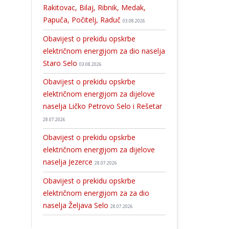
Rakitovac, Bilaj, Ribnik, Medak,
Papuča, Počitelj, Raduč
03.08.2026
Obavijest o prekidu opskrbe
električnom energijom za dio naselja
Staro Selo
03.08.2026
Obavijest o prekidu opskrbe
električnom energijom za dijelove
naselja Ličko Petrovo Selo i Rešetar
28.07.2026
Obavijest o prekidu opskrbe
električnom energijom za dijelove
naselja Jezerce
28.07.2026
Obavijest o prekidu opskrbe
električnom energijom za za dio
naselja Željava Selo
28.07.2026