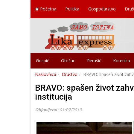
Početna
Politika
Gospodarstvo
Druš
Gospić
Otočac
Perušić
Korenica
Naslovnica
Društvo
BRAVO: spašen život zahval
BRAVO: spašen život zahva
institucija
Objavljeno:
01/02/2019