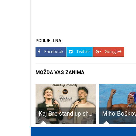
PODIJELI NA:
Facebook
Twitter
Google+
MOŽDA VAS ZANIMA
Kaj Bre stand up show po prvi put u Gospiću!
Miho Bošković: “vrlo rado doći ću u Liku”!!!