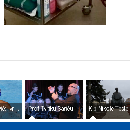
Prof.Tvrtku Sariću nagrada rektorice na svečanosti Zadarskog Sveučilišta
Kip Nikole Tesle nakon 29 godina ponovno u Gospiću