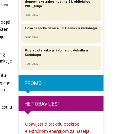
domovinske zahvalnosti te 31. obljetnicu
azane
VRO „Oluja“
06.08.2026
 odjel
ešten
Lička seljačka tržnica LiST danas u Karlobagu
iju
06.08.2026
Pogledajte kako je bilo na pickleballu u
org
Karlobagu
unkcije
05.08.2026
entu
ega je
PROMO
nja
HEP OBAVIJESTI
lesti u
Obavijest o prekidu opskrbe
električnom energijom za naselja