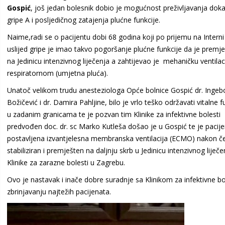
Gospić
, još jedan bolesnik dobio je mogućnost preživljavanja dok
gripe A i posljedičnog zatajenja plućne funkcije.
Naime,radi se o pacijentu dobi 68 godina koji po prijemu na Interni
uslijed gripe je imao takvo pogoršanje plućne funkcije da je premj
na Jedinicu intenzivnog liječenja a zahtijevao je mehaničku ventilac
respiratornom (umjetna pluća).
Unatoč velikom trudu anesteziologa Opće bolnice Gospić dr. Ingeb
Božičević i dr. Damira Pahljine, bilo je vrlo teško održavati vitalne f
u zadanim granicama te je pozvan tim Klinike za infektivne bolesti
predvođen doc. dr. sc Marko Kutleša došao je u Gospić te je pacij
postavljena izvantjelesna membranska ventilacija (ECMO) nakon č
stabiliziran i premješten na daljnju skrb u Jedinicu intenzivnog liječe
Klinike za zarazne bolesti u Zagrebu.
Ovo je nastavak i inače dobre suradnje sa Klinikom za infektivne bo
zbrinjavanju najtežih pacijenata.