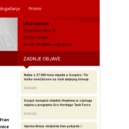
 događanja
Promo
Lika Express
Pazariška ulica 36
53000 Gospić
email:
info@lika-express.hr
ZADNJE OBJAVE
Nalaz o 37.000 tona otpada u Gospiću: Tlo
teško onečišćeno uz rizik daljnjeg širenja
06.08.2026
Gospić domaćin mladim Hrvatima iz cijeloga
svijeta u programu Eco Heritage Task Force
06.08.2026
Fran
lnice
Općina Brinje obilježila Dan pobjede i