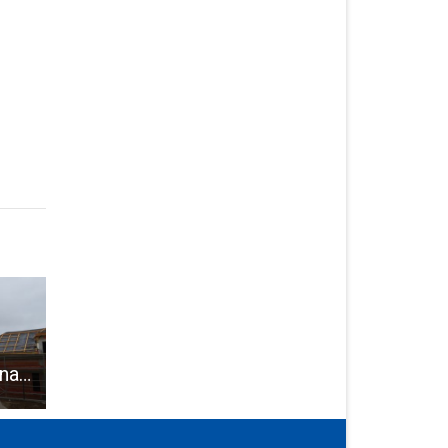
Ribarska fešta u Karlobagu večeras uz grupu Skala
Na jezeru Štikada održano je izlučno natjecanje u ribolovu na plovak.
Dobra prilika za gospićke OPG- ove, promocija na interaktivnim info-kioscima