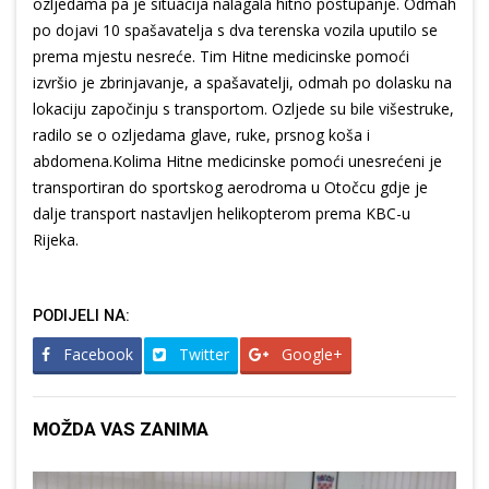
ozljedama pa je situacija nalagala hitno postupanje. Odmah
po dojavi 10 spašavatelja s dva terenska vozila uputilo se
prema mjestu nesreće. Tim Hitne medicinske pomoći
izvršio je zbrinjavanje, a spašavatelji, odmah po dolasku na
lokaciju započinju s transportom. Ozljede su bile višestruke,
radilo se o ozljedama glave, ruke, prsnog koša i
abdomena.Kolima Hitne medicinske pomoći unesrećeni je
transportiran do sportskog aerodroma u Otočcu gdje je
dalje transport nastavljen helikopterom prema KBC-u
Rijeka.
PODIJELI NA:
Facebook
Twitter
Google+
MOŽDA VAS ZANIMA