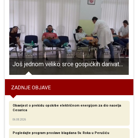
Još jednom veliko srce gospićkih darivatelja krvi, prikupljeno 147 doza tekućine koja život znači!!!
ZADNJE OBJAVE
Obavijest o prekidu opskrbe električnom energijom za dio naselja
Cesarica
06.08.2026
Pogledajte program proslave blagdana Sv. Roka u Perušiću