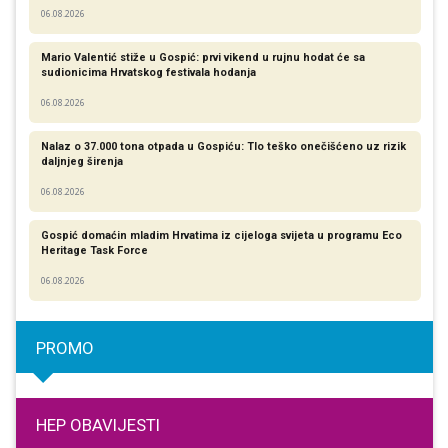
06.08.2026
Mario Valentić stiže u Gospić: prvi vikend u rujnu hodat će sa
sudionicima Hrvatskog festivala hodanja
06.08.2026
Nalaz o 37.000 tona otpada u Gospiću: Tlo teško onečišćeno uz rizik
daljnjeg širenja
06.08.2026
Gospić domaćin mladim Hrvatima iz cijeloga svijeta u programu Eco
Heritage Task Force
06.08.2026
PROMO
HEP OBAVIJESTI