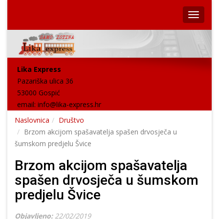
Lika Express
Pazariška ulica 36
53000 Gospić
email:
info@lika-express.hr
Naslovnica
Društvo
Brzom akcijom spašavatelja spašen drvosječa u
šumskom predjelu Švice
Brzom akcijom spašavatelja
spašen drvosječa u šumskom
predjelu Švice
Objavljeno:
22/02/2019