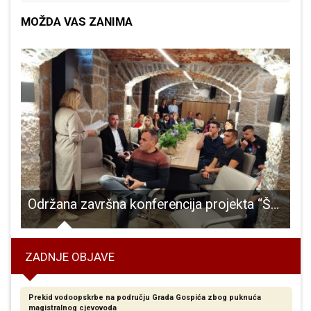
MOŽDA VAS ZANIMA
 “Operacija: black bag”
Održana završna konferencija projekta “Šumski putovi kao mistične turističke staze”!
ZADNJE OBJAVE
Prekid vodoopskrbe na području Grada Gospića zbog puknuća
magistralnog cjevovoda