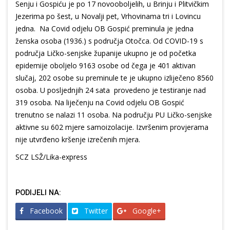
Senju i Gospiću je po 17 novooboljelih, u Brinju i Plitvičkim
Jezerima po šest, u Novalji pet, Vrhovinama tri i Lovincu
jedna. Na Covid odjelu OB Gospić preminula je jedna
ženska osoba (1936.) s područja Otočca. Od COVID-19 s
područja Ličko-senjske županije ukupno je od početka
epidemije oboljelo 9163 osobe od čega je 401 aktivan
slučaj, 202 osobe su preminule te je ukupno izliječeno 8560
osoba. U posljednjih 24 sata provedeno je testiranje nad
319 osoba. Na liječenju na Covid odjelu OB Gospić
trenutno se nalazi 11 osoba. Na području PU Ličko-senjske
aktivne su 602 mjere samoizolacije. Izvršenim provjerama
nije utvrđeno kršenje izrečenih mjera.
SCZ LSŽ/Lika-express
PODIJELI NA:
Facebook
Twitter
Google+