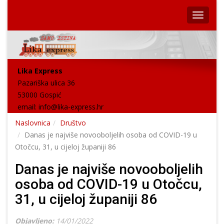
Lika Express
Pazariška ulica 36
53000 Gospić
email:
info@lika-express.hr
Naslovnica
Društvo
Danas je najviše novooboljelih osoba od COVID-19 u
Otočcu, 31, u cijeloj županiji 86
Danas je najviše novooboljelih
osoba od COVID-19 u Otočcu,
31, u cijeloj županiji 86
Objavljeno:
14/01/2022