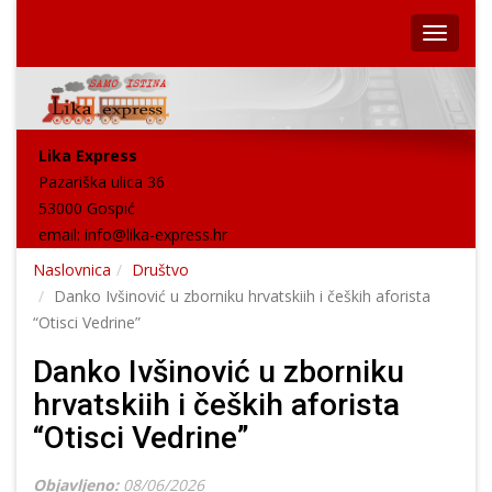
Lika Express
Pazariška ulica 36
53000 Gospić
email:
info@lika-express.hr
Naslovnica
Društvo
Danko Ivšinović u zborniku hrvatskiih i čeških aforista
“Otisci Vedrine”
Danko Ivšinović u zborniku
hrvatskiih i čeških aforista
“Otisci Vedrine”
Objavljeno:
08/06/2026