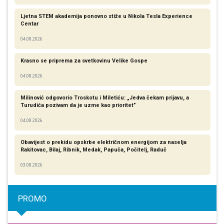
Ljetna STEM akademija ponovno stiže u Nikola Tesla Experience
Centar
04.08.2026
Krasno se priprema za svetkovinu Velike Gospe
04.08.2026
Milinović odgovorio Troskotu i Miletiću: „Jedva čekam prijavu, a
Turudića pozivam da je uzme kao prioritet”
04.08.2026
Obavijest o prekidu opskrbe električnom energijom za naselja
Rakitovac, Bilaj, Ribnik, Medak, Papuča, Počitelj, Raduč
03.08.2026
PROMO