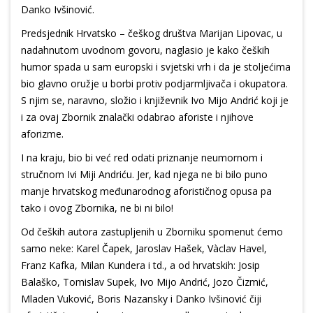
Danko Ivšinović.
Predsjednik Hrvatsko – češkog društva Marijan Lipovac, u
nadahnutom uvodnom govoru, naglasio je kako čeških
humor spada u sam europski i svjetski vrh i da je stoljećima
bio glavno oružje u borbi protiv podjarmljivača i okupatora.
S njim se, naravno, složio i književnik Ivo Mijo Andrić koji je
i za ovaj Zbornik znalački odabrao aforiste i njihove
aforizme.
I na kraju, bio bi već red odati priznanje neumornom i
stručnom Ivi Miji Andriću. Jer, kad njega ne bi bilo puno
manje hrvatskog međunarodnog aforističnog opusa pa
tako i ovog Zbornika, ne bi ni bilo!
Od čeških autora zastupljenih u Zborniku spomenut ćemo
samo neke: Karel Čapek, Jaroslav Hašek, Vàclav Havel,
Franz Kafka, Milan Kundera i td., a od hrvatskih: Josip
Balaško, Tomislav Supek, Ivo Mijo Andrić, Jozo Čizmić,
Mladen Vuković, Boris Nazansky i Danko Ivšinović čiji