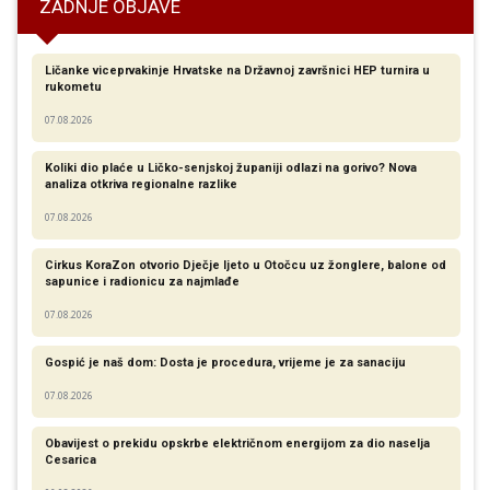
ZADNJE OBJAVE
Ličanke viceprvakinje Hrvatske na Državnoj završnici HEP turnira u
rukometu
07.08.2026
Koliki dio plaće u Ličko-senjskoj županiji odlazi na gorivo? Nova
analiza otkriva regionalne razlike​
07.08.2026
Cirkus KoraZon otvorio Dječje ljeto u Otočcu uz žonglere, balone od
sapunice i radionicu za najmlađe
07.08.2026
Gospić je naš dom: Dosta je procedura, vrijeme je za sanaciju
07.08.2026
Obavijest o prekidu opskrbe električnom energijom za dio naselja
Cesarica