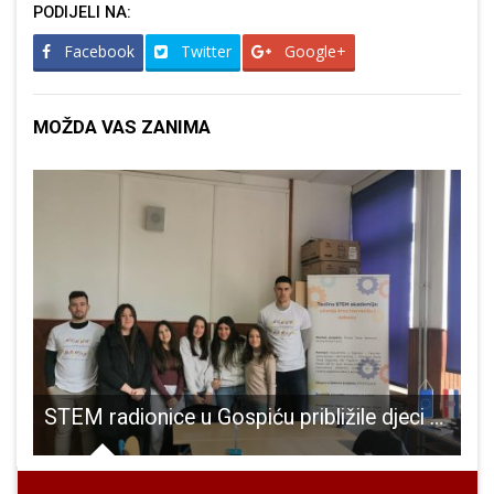
PODIJELI NA:
Facebook
Twitter
Google+
MOŽDA VAS ZANIMA
STEM radionice u Gospiću približile djeci svijet elektrostatike
U