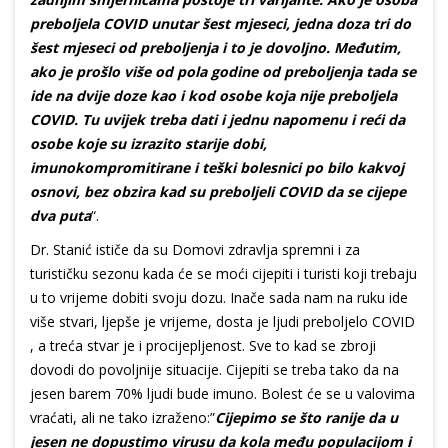
preboljela COVID unutar šest mjeseci, jedna doza tri do
šest mjeseci od preboljenja i to je dovoljno. Međutim,
ako je prošlo više od pola godine od preboljenja tada se
ide na dvije doze kao i kod osobe koja nije preboljela
COVID. Tu uvijek treba dati i jednu napomenu i reći da
osobe koje su izrazito starije dobi,
imunokompromitirane i teški bolesnici po bilo kakvoj
osnovi, bez obzira kad su preboljeli COVID da se cijepe
dva puta
“.
Dr. Stanić ističe da su Domovi zdravlja spremni i za
turističku sezonu kada će se moći cijepiti i turisti koji trebaju
u to vrijeme dobiti svoju dozu. Inače sada nam na ruku ide
više stvari, ljepše je vrijeme, dosta je ljudi preboljelo COVID
, a treća stvar je i procijepljenost. Sve to kad se zbroji
dovodi do povoljnije situacije. Cijepiti se treba tako da na
jesen barem 70% ljudi bude imuno. Bolest će se u valovima
vraćati, ali ne tako izraženo:”
Cijepimo se što ranije da u
jesen ne dopustimo virusu da kola među populacijom i