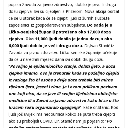
popisa Zavoda za javno zdravstvo, dobilo je prvu ili drugu
dozu cjepiva. Svi su cijepljeni s Pfizerom. Nova akcija održat
će se u utorak kada će se cijepiti ljudi iz žurnih službi,te
zaposlenici iz gospodarstvenih subjekata.
Do sada je u
Ličko-senjskoj županiji potrošeno oko 17,000 doza
cjepiva. Oko 11,000 ljudi dobilo je jednu dozu,a oko
6,000 ljudi dobilo je već i drugu dozu.
Dr,Ivan Stanić iz
Zavoda za javno zdravstvo Ličko-senjske županije očekuje
da će u narednih mjesec dana svi dobiti drugu dozu.
“
Povoljno je epidemiološko stanje, dolazi ljeto, a doza
cjepiva imamo, ovo je trenutak kada se poželjno cijepiti
iz razloga što bi osobe s dvije doze trebale biti mirne
tijekom ljeta, jeseni i zime. Ja i ovom prilikom pozivam
one koji nisu, da se jave ili svojim liječnicima obiteljske
medicine ili u Zavod za javno zdravstvo kako bi se u što
kraćem roku organiziralo cijepljenje
“- kaže dr.Stanić. Kod
ljudi još uvijek ima nedoumica koliko se puta treba cijepiti
ako su preboljeli COVID. Dr. Stanić nam je pojasnio: “
Po
zadnjim smjernicama postoje tri varijante. Ako je osoba