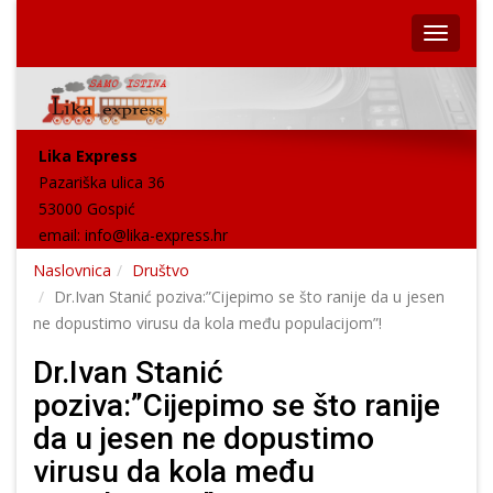
Lika Express
Pazariška ulica 36
53000 Gospić
email:
info@lika-express.hr
Naslovnica
Društvo
Dr.Ivan Stanić poziva:”Cijepimo se što ranije da u jesen
ne dopustimo virusu da kola među populacijom”!
Dr.Ivan Stanić
poziva:”Cijepimo se što ranije
da u jesen ne dopustimo
virusu da kola među