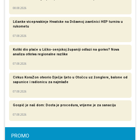
08.08.2026
Ličanke viceprvakinje Hrvatske na Državnoj završnici HEP turnira u
rukometu
07.08.2026
Koliki dio plaće u Ličko-senjskoj županiji odlazi na gorivo? Nova
analiza otkriva regionalne razlike​
07.08.2026
Cirkus KoraZon otvorio Dječje ljeto u Otočcu uz žonglere, balone od
sapunice i radionicu za najmlađe
07.08.2026
Gospić je naš dom: Dosta je procedura, vrijeme je za sanaciju
07.08.2026
PROMO