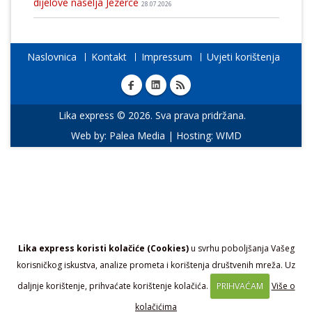
dijelove naselja Jezerce
28.07.2026
Naslovnica
Kontakt
Impressum
Uvjeti korištenja
Lika express © 2026. Sva prava pridržana.
Web by:
Palea Media
| Hosting:
WMD
Lika express koristi kolačiće (Cookies)
u svrhu poboljšanja Vašeg
korisničkog iskustva, analize prometa i korištenja društvenih mreža. Uz
daljnje korištenje, prihvaćate korištenje kolačića.
PRIHVAĆAM
Više o
kolačićima