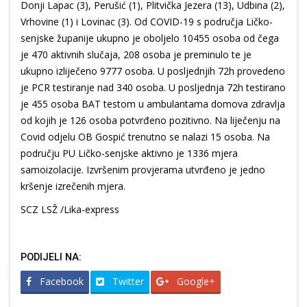
Donji Lapac (3), Perušić (1), Plitvička Jezera (13), Udbina (2),
Vrhovine (1) i Lovinac (3). Od COVID-19 s područja Ličko-
senjske županije ukupno je oboljelo 10455 osoba od čega
je 470 aktivnih slučaja, 208 osoba je preminulo te je
ukupno izliječeno 9777 osoba. U posljednjih 72h provedeno
je PCR testiranje nad 340 osoba. U posljednja 72h testirano
je 455 osoba BAT testom u ambulantama domova zdravlja
od kojih je 126 osoba potvrđeno pozitivno. Na liječenju na
Covid odjelu OB Gospić trenutno se nalazi 15 osoba. Na
području PU Ličko-senjske aktivno je 1336 mjera
samoizolacije. Izvršenim provjerama utvrđeno je jedno
kršenje izrečenih mjera.
SCZ LSŽ /Lika-express
PODIJELI NA:
Facebook
Twitter
Google+