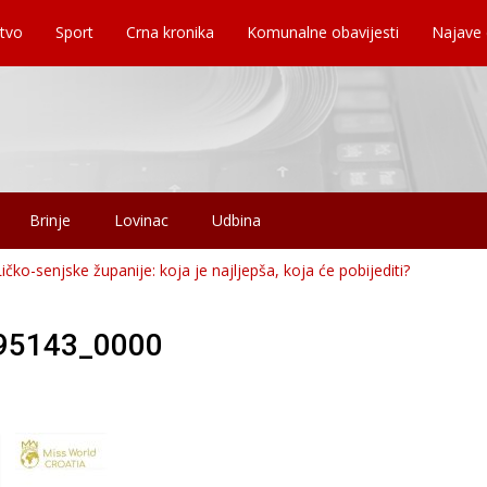
tvo
Sport
Crna kronika
Komunalne obavijesti
Najave
Brinje
Lovinac
Udbina
Ličko-senjske županije: koja je najljepša, koja će pobijediti?
95143_0000