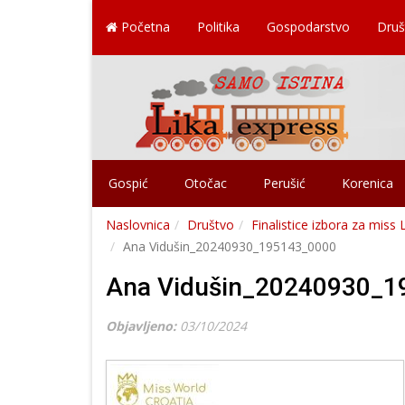
Početna
Politika
Gospodarstvo
Druš
Gospić
Otočac
Perušić
Korenica
Naslovnica
Društvo
Finalistice izbora za miss 
Ana Vidušin_20240930_195143_0000
Ana Vidušin_20240930_1
Objavljeno:
03/10/2024