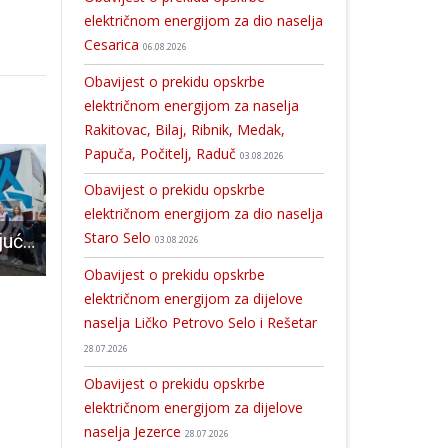
električnom energijom za dio naselja
Cesarica
06.08.2026
Obavijest o prekidu opskrbe
električnom energijom za naselja
Rakitovac, Bilaj, Ribnik, Medak,
Papuča, Počitelj, Raduč
03.08.2026
Obavijest o prekidu opskrbe
električnom energijom za dio naselja
Staro Selo
LIJEPO: zahvaljujući dogovoru dvoje župana lički osnovnoškolski folkloraši u posjetu Muzeju bećarca u Pleternici
Danas 32 novooboljele osobe od COVID-19
Hitni koridor – spašava živote!
03.08.2026
Obavijest o prekidu opskrbe
električnom energijom za dijelove
naselja Ličko Petrovo Selo i Rešetar
28.07.2026
Obavijest o prekidu opskrbe
električnom energijom za dijelove
naselja Jezerce
28.07.2026