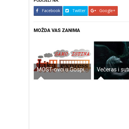
PODIJELI NA:
Facebook
Twitter
Google+
MOŽDA VAS ZANIMA
Danas 21 novooboljela osoba, 28 izliječenih
MOST-ovci u Gospiću