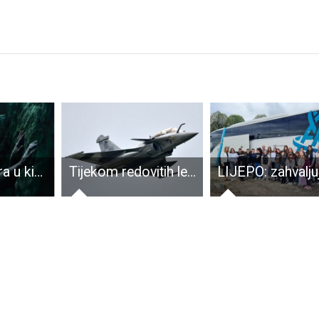
Večeras i sutra u kinu Korzo “Pogrešno skretanje”!
Tijekom redovitih letačkih aktivnosti HRZ-a u vremenu od 17:00 do 19:00 sati te od 21:00 do 23:00 sata očekuje se pojačana buka kao i probijanje zvučnog zida