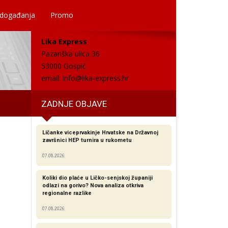
 događanja
Promo
Lika Express
Pazariška ulica 36
53000 Gospić
email:
info@lika-express.hr
ZADNJE OBJAVE
Ličanke viceprvakinje Hrvatske na Državnoj
završnici HEP turnira u rukometu
07.08.2026
Koliki dio plaće u Ličko-senjskoj županiji
odlazi na gorivo? Nova analiza otkriva
regionalne razlike​
07.08.2026