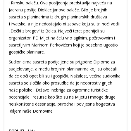
i Rimsku palaču. Ova posljednja predstavlja najveću na
Jadranu poslije Dioklecijanove palače. Bilo je brojnih
susreta s planinarima iz drugih planinarskih društava
Hrvatske, a nije nedostajalo ni zabave koju su tri noći vodili
„Dečki z bregov“ iz Belca. Najveći teret podnijeli su
organizatori PD Mljet na čelu vrlo agilnim, požrtvovnim i
susretljivim Marinom Perkovićem koji je posebno ugostio
gospićke planinare.
Sudionicima susreta podijeljene su prigodne Diplome za
sudjelovanje, a među brojnim planinarima koji su obećali
da će doći opet bili su i gospićki. Nažalost, većina sudionika
susreta se složila oko prosudbe da je neoprostiv grijeh
naše politike i Države nebriga za ogromne turističke
potencijale i resurse kao što su na Mljetu i mnoge druge
neiskorištene destinacije, prirodna i povijesna bogatstva
diljem naše Domovine.