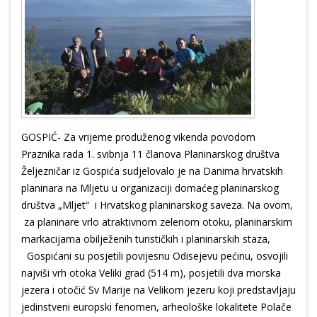
GOSPIĆ- Za vrijeme produženog vikenda povodom
Praznika rada 1. svibnja 11 članova Planinarskog društva
Željezničar iz Gospića sudjelovalo je na Danima hrvatskih
planinara na Mljetu u organizaciji domaćeg planinarskog
društva „Mljet“ i Hrvatskog planinarskog saveza. Na ovom,
za planinare vrlo atraktivnom zelenom otoku, planinarskim
markacijama obilježenih turističkih i planinarskih staza,
Gospićani su posjetili povijesnu Odisejevu pećinu, osvojili
najviši vrh otoka Veliki grad (514 m), posjetili dva morska
jezera i otočić Sv Marije na Velikom jezeru koji predstavljaju
jedinstveni europski fenomen, arheološke lokalitete Polače