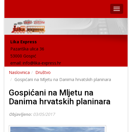
Lika Express
Pazariška ulica 36
53000 Gospić
email:
info@lika-express.hr
Naslovnica
Društvo
Gospićani na Mljetu na Danima hrvatskih planinara
Gospićani na Mljetu na
Danima hrvatskih planinara
Objavljeno:
03/05/2017