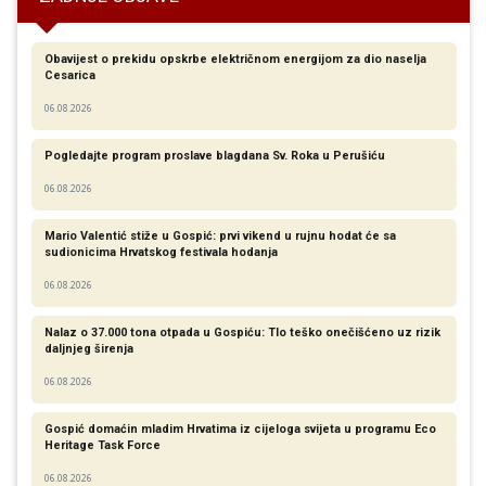
Obavijest o prekidu opskrbe električnom energijom za dio naselja
Cesarica
06.08.2026
Pogledajte program proslave blagdana Sv. Roka u Perušiću
06.08.2026
Mario Valentić stiže u Gospić: prvi vikend u rujnu hodat će sa
sudionicima Hrvatskog festivala hodanja
06.08.2026
Nalaz o 37.000 tona otpada u Gospiću: Tlo teško onečišćeno uz rizik
daljnjeg širenja
06.08.2026
Gospić domaćin mladim Hrvatima iz cijeloga svijeta u programu Eco
Heritage Task Force
06.08.2026