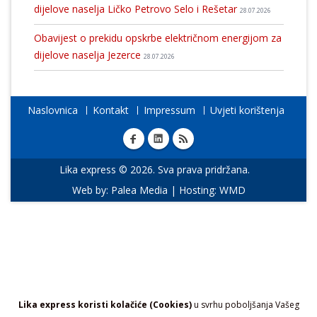
dijelove naselja Ličko Petrovo Selo i Rešetar
28.07.2026
Obavijest o prekidu opskrbe električnom energijom za
dijelove naselja Jezerce
28.07.2026
Naslovnica
Kontakt
Impressum
Uvjeti korištenja
Lika express © 2026. Sva prava pridržana.
Web by:
Palea Media
| Hosting:
WMD
Lika express koristi kolačiće (Cookies)
u svrhu poboljšanja Vašeg