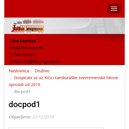
Lika Express
Pazariška ulica 36
53000 Gospić
email:
info@lika-express.hr
Naslovnica
Društvo
Gospićani se uz Kiću i tamburaške svevremenske hitove
oprostili od 2019.
docpod1
docpod1
Objavljeno:
31/12/2019