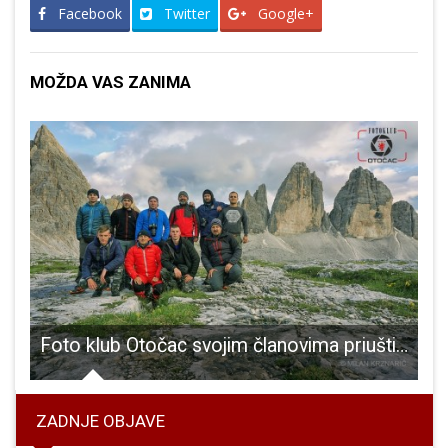
Facebook
Twitter
Google+
MOŽDA VAS ZANIMA
io gradilište obnove mlinice u Bilaju
Foto klub Otočac svojim članovima priuštio izlet iz snova
ZADNJE OBJAVE