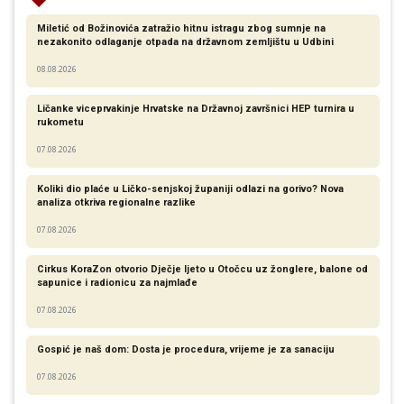
Miletić od Božinovića zatražio hitnu istragu zbog sumnje na
nezakonito odlaganje otpada na državnom zemljištu u Udbini
08.08.2026
Ličanke viceprvakinje Hrvatske na Državnoj završnici HEP turnira u
rukometu
07.08.2026
Koliki dio plaće u Ličko-senjskoj županiji odlazi na gorivo? Nova
analiza otkriva regionalne razlike​
07.08.2026
Cirkus KoraZon otvorio Dječje ljeto u Otočcu uz žonglere, balone od
sapunice i radionicu za najmlađe
07.08.2026
Gospić je naš dom: Dosta je procedura, vrijeme je za sanaciju
07.08.2026