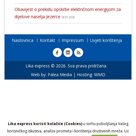
Obavijest o prekidu opskrbe električnom energijom za
dijelove naselja Jezerce
28.07.2026
Naslovnica
Kontakt
Impressum
Uvjeti korištenja
Lika express © 2026. Sva prava pridržana.
Web by:
Palea Media
| Hosting:
WMD
Lika express koristi kolačiće (Cookies)
u svrhu poboljšanja Vašeg
korisničkog iskustva, analize prometa i korištenja društvenih mreža. Uz