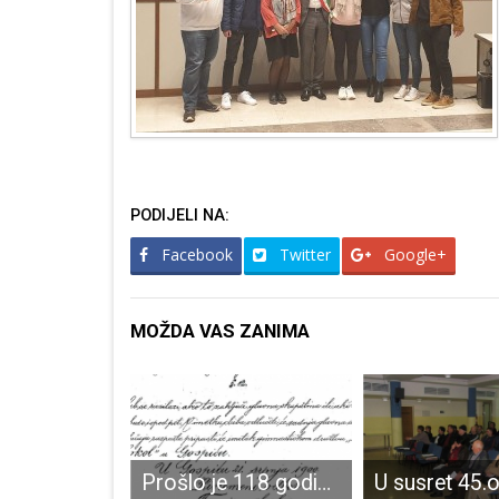
PODIJELI NA:
Facebook
Twitter
Google+
MOŽDA VAS ZANIMA
Ministarstvo hrvatskih branitelja objavilo poziv za financiranje obilježavanja obljetnica iz Domovinskog rata
Prošlo je 118 godina od donošenja Pravila tenis kluba u Gospiću!!!