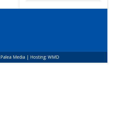
:
Palea Media
| Hosting:
WMD