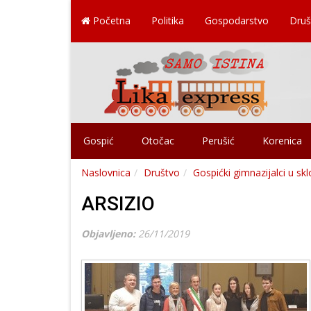
Početna
Politika
Gospodarstvo
Druš
Gospić
Otočac
Perušić
Korenica
Naslovnica
Društvo
Gospićki gimnazijalci u skl
ARSIZIO
Objavljeno:
26/11/2019