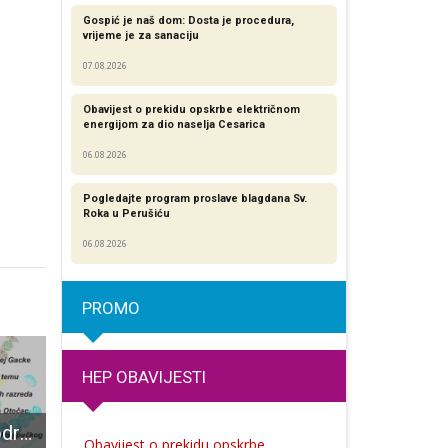
Gospić je naš dom: Dosta je procedura,
vrijeme je za sanaciju
07.08.2026
Obavijest o prekidu opskrbe električnom
energijom za dio naselja Cesarica
06.08.2026
Pogledajte program proslave blagdana Sv.
Roka u Perušiću
06.08.2026
PROMO
HEP OBAVIJESTI
U Otočcu će se održati trodnevna arheološka radionica “Život u prapovijesti”
BRAVO: Gospićka tvrtka GS-gradnja gradit će reciklažno dvorište u Gospiću, projekt vrijedan skoro 4 milijuna kuna
Katarina Milković podnijela ostavku na mjesto ravnateljice JU Pećinski park Grab
Obavijest o prekidu opskrbe