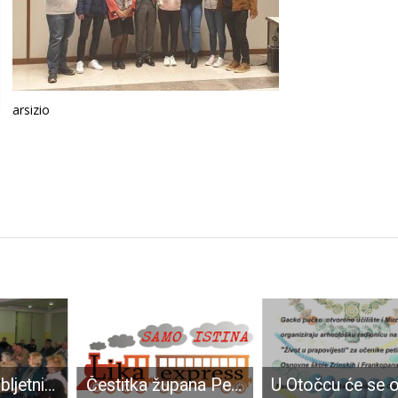
arsizio
U susret 45.obljetnici PD Željezničar
Čestitka župana Petryja povodom Dana Ličko-senjske županije