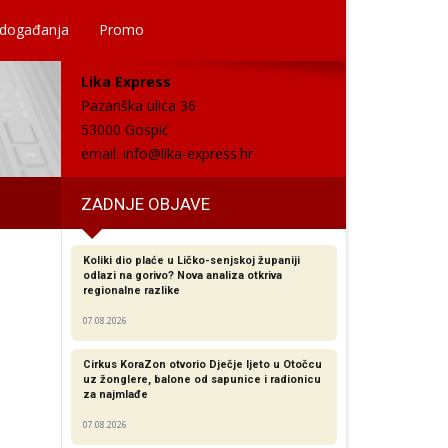
 događanja
Promo
Lika Express
Pazariška ulica 36
53000 Gospić
email:
info@lika-express.hr
ZADNJE OBJAVE
Koliki dio plaće u Ličko-senjskoj županiji
odlazi na gorivo? Nova analiza otkriva
regionalne razlike​
07.08.2026
Cirkus KoraZon otvorio Dječje ljeto u Otočcu
uz žonglere, balone od sapunice i radionicu
za najmlađe
07.08.2026