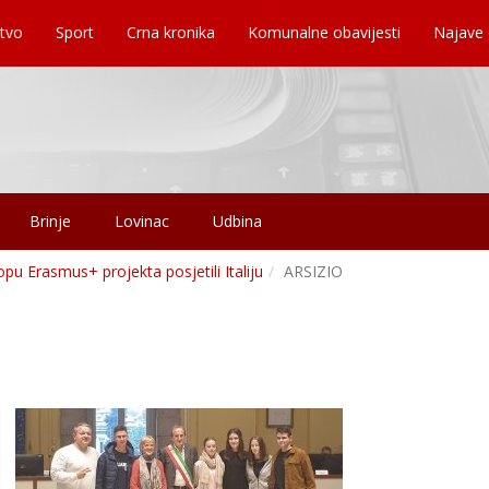
tvo
Sport
Crna kronika
Komunalne obavijesti
Najave
Brinje
Lovinac
Udbina
opu Erasmus+ projekta posjetili Italiju
ARSIZIO