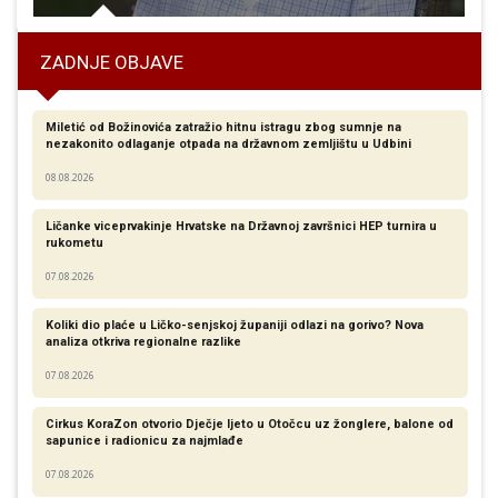
ZADNJE OBJAVE
Miletić od Božinovića zatražio hitnu istragu zbog sumnje na
nezakonito odlaganje otpada na državnom zemljištu u Udbini
08.08.2026
Ličanke viceprvakinje Hrvatske na Državnoj završnici HEP turnira u
rukometu
07.08.2026
Koliki dio plaće u Ličko-senjskoj županiji odlazi na gorivo? Nova
analiza otkriva regionalne razlike​
07.08.2026
Cirkus KoraZon otvorio Dječje ljeto u Otočcu uz žonglere, balone od
sapunice i radionicu za najmlađe
07.08.2026