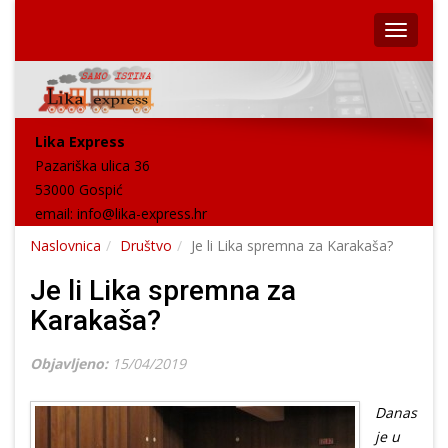
Lika Express
Pazariška ulica 36
53000 Gospić
email:
info@lika-express.hr
Naslovnica
Društvo
Je li Lika spremna za Karakaša?
Je li Lika spremna za
Karakaša?
Objavljeno:
15/04/2019
Danas
je u