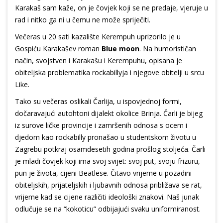
Karakaš sam kaže, on je čovjek koji se ne predaje, vjeruje u
rad i nitko ga ni u čemu ne može spriječiti.
Večeras u 20 sati kazalište Kerempuh uprizorilo je u
Gospiću Karakašev roman
Blue moon
. Na humorističan
način, svojstven i Karakašu i Kerempuhu, opisana je
obiteljska problematika rockabillyja i njegove obitelji u srcu
Like.
Tako su večeras oslikali Čarlija, u ispovjednoj formi,
dočaravajući autohtoni dijalekt okolice Brinja. Čarli je bijeg
iz surove ličke provincije i zamršenih odnosa s ocem i
djedom kao rockabilly pronašao u studentskom životu u
Zagrebu potkraj osamdesetih godina prošlog stoljeća. Čarli
je mladi čovjek koji ima svoj svijet: svoj put, svoju frizuru,
pun je života, cijeni Beatlese. Čitavo vrijeme u pozadini
obiteljskih, prijateljskih i ljubavnih odnosa približava se rat,
vrijeme kad se cijene različiti ideološki znakovi. Naš junak
odlučuje se na “kokoticu” odbijajući svaku uniformiranost.