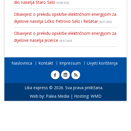
dio naselja Staro Selo
03.08.2026
Obavijest o prekidu opskrbe električnom energijom za
dijelove naselja Ličko Petrovo Selo i Rešetar
28.07.2026
Obavijest o prekidu opskrbe električnom energijom za
dijelove naselja Jezerce
28.07.2026
Naslovnica
Kontakt
Impressum
Uvjeti korištenja
Lika express © 2026. Sva prava pridržana.
Web by:
Palea Media
| Hosting:
WMD