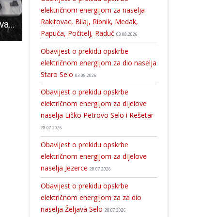
električnom energijom za naselja
Rakitovac, Bilaj, Ribnik, Medak,
Ilegalno posjedovao razna minsko-eksplozivna sredstva i pušku kojom je odstrijelio dva srnjaka
Ličani “osvojili” Triglav!!!
Gospićki vatrogasci danas će dobiti teško šumsko vozilo vrijedno vi
Papuča, Počitelj, Raduč
03.08.2026
Obavijest o prekidu opskrbe
električnom energijom za dio naselja
Staro Selo
03.08.2026
Obavijest o prekidu opskrbe
električnom energijom za dijelove
naselja Ličko Petrovo Selo i Rešetar
28.07.2026
Obavijest o prekidu opskrbe
električnom energijom za dijelove
naselja Jezerce
28.07.2026
Obavijest o prekidu opskrbe
električnom energijom za za dio
naselja Željava Selo
28.07.2026