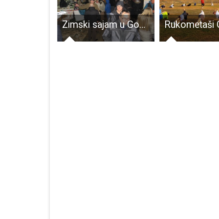
Gradonačelnik Starčević obišao gradsku tržnicu i nekoliko prometno kritičnih točaka
Zimski sajam u Gospiću prepoznat i u Ministarstvu poljoprivrede!!!