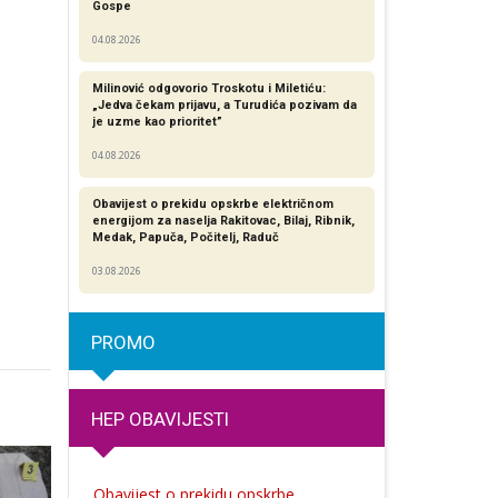
Gospe
04.08.2026
Milinović odgovorio Troskotu i Miletiću:
„Jedva čekam prijavu, a Turudića pozivam da
je uzme kao prioritet”
04.08.2026
Obavijest o prekidu opskrbe električnom
energijom za naselja Rakitovac, Bilaj, Ribnik,
Medak, Papuča, Počitelj, Raduč
03.08.2026
PROMO
HEP OBAVIJESTI
Obavijest o prekidu opskrbe