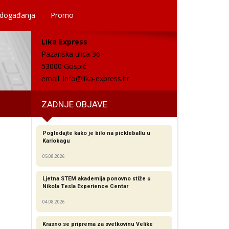
 događanja
Promo
Lika Express
Pazariška ulica 36
53000 Gospić
email:
info@lika-express.hr
ZADNJE OBJAVE
Pogledajte kako je bilo na pickleballu u
Karlobagu
05.08.2026
Ljetna STEM akademija ponovno stiže u
Nikola Tesla Experience Centar
04.08.2026
Krasno se priprema za svetkovinu Velike