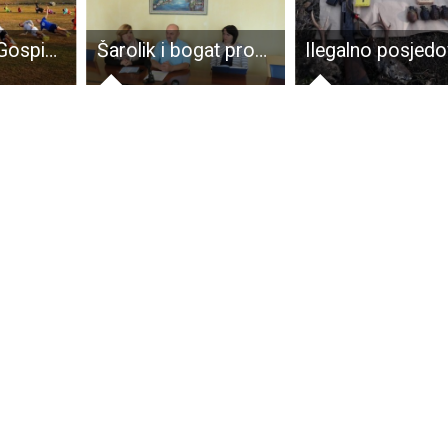
Rukometaši Gospića krenuli s pripremama za prvoligaško rukometno društvo
Šarolik i bogat program povodom Dana grada Gospića!!!