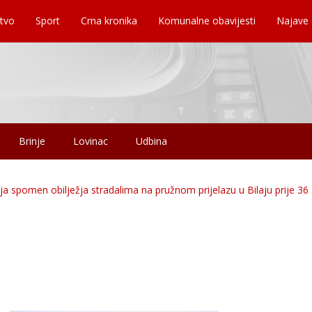
tvo
Sport
Crna kronika
Komunalne obavijesti
Najave
Brinje
Lovinac
Udbina
 spomen obilježja stradalima na pružnom prijelazu u Bilaju prije 36