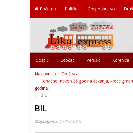
Početna
Politika
Gospodarstvo
Druš
Gospić
Otočac
Perušić
Korenica
Naslovnica
Društvo
Konačno, nakon 36 godina čekanja, kreće gradnja
godina!!!
BIL
BIL
Objavljeno:
12/07/2019