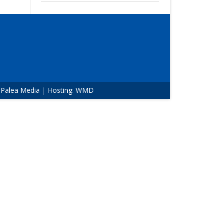
:
Palea Media
| Hosting:
WMD