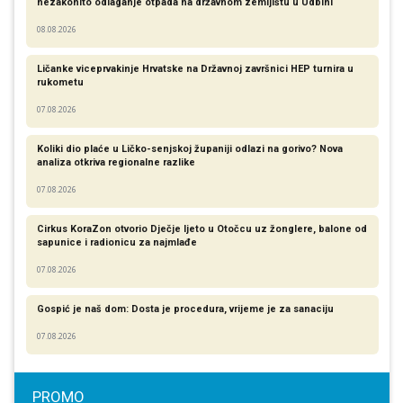
nezakonito odlaganje otpada na državnom zemljištu u Udbini
08.08.2026
Ličanke viceprvakinje Hrvatske na Državnoj završnici HEP turnira u
rukometu
07.08.2026
Koliki dio plaće u Ličko-senjskoj županiji odlazi na gorivo? Nova
analiza otkriva regionalne razlike​
07.08.2026
Cirkus KoraZon otvorio Dječje ljeto u Otočcu uz žonglere, balone od
sapunice i radionicu za najmlađe
07.08.2026
Gospić je naš dom: Dosta je procedura, vrijeme je za sanaciju
07.08.2026
PROMO