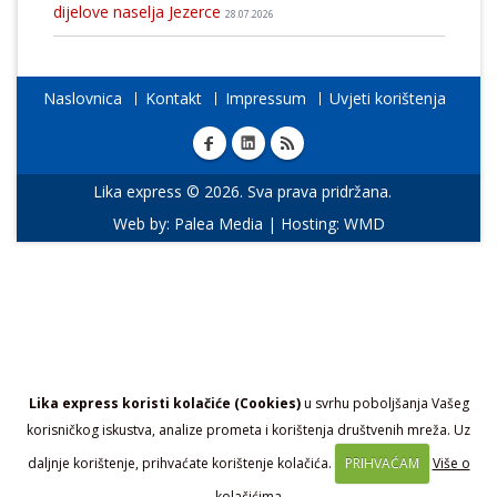
dijelove naselja Jezerce
28.07.2026
Naslovnica
Kontakt
Impressum
Uvjeti korištenja
Lika express © 2026. Sva prava pridržana.
Web by:
Palea Media
| Hosting:
WMD
Lika express koristi kolačiće (Cookies)
u svrhu poboljšanja Vašeg
korisničkog iskustva, analize prometa i korištenja društvenih mreža. Uz
daljnje korištenje, prihvaćate korištenje kolačića.
PRIHVAĆAM
Više o
kolačićima