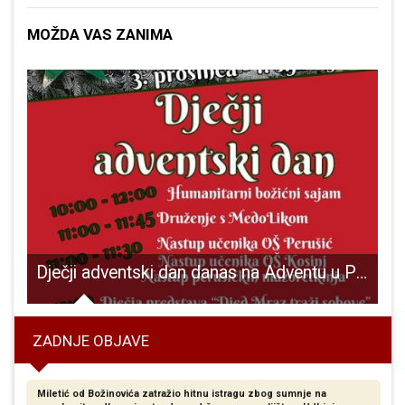
MOŽDA VAS ZANIMA
og turnira u Gospiću
Dječji adventski dan danas na Adventu u Perušiću
ZADNJE OBJAVE
Miletić od Božinovića zatražio hitnu istragu zbog sumnje na