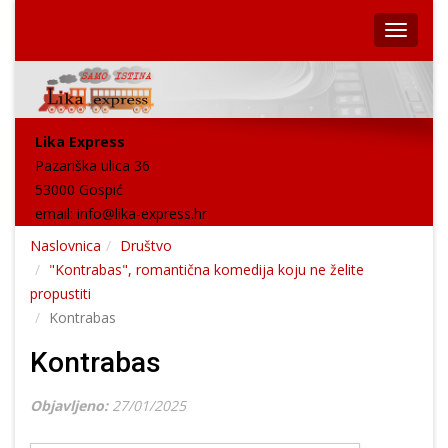
Lika Express
Pazariška ulica 36
53000 Gospić
email:
info@lika-express.hr
Naslovnica
Društvo
"Kontrabas", romantična komedija koju ne želite
propustiti
Kontrabas
Kontrabas
Objavljeno:
27/01/2025