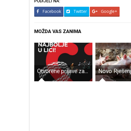
PODIJELI NA:
Facebook
Twitter
Google+
MOŽDA VAS ZANIMA
Kapetan Amerika u kinu Korzo 14. i 15.veljače
Otvorene prijave za „LIKA FEST 2024.“