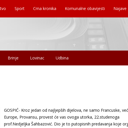
tvo
Sport
Crna kronika
Komunalne obavijesti
Najave
Brinje
Lovinac
Udbina
GOSPIĆ- Kroz jedan od najljepših dijelova, ne samo Francuske, već i
Europe, Provansu, provest će vas ovoga utorka, 22.studenoga
prof.Nedjeljka Šahbazović. Dio je to putopisnih predavanja koje org