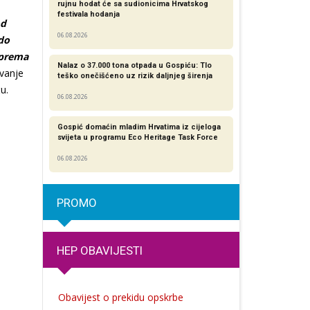
rujnu hodat će sa sudionicima Hrvatskog
festivala hodanja
od
06.08.2026
 do
 prema
Nalaz o 37.000 tona otpada u Gospiću: Tlo
avanje
teško onečišćeno uz rizik daljnjeg širenja
u.
06.08.2026
Gospić domaćin mladim Hrvatima iz cijeloga
svijeta u programu Eco Heritage Task Force
06.08.2026
PROMO
HEP OBAVIJESTI
Obavijest o prekidu opskrbe