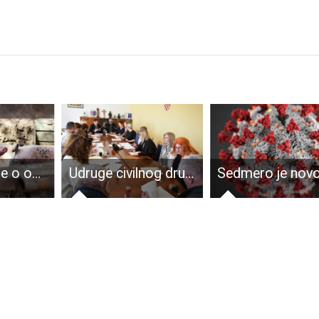
Novo Rješenje o određivanju zone zaštite, zone nadziranja i zaražene zone zbog izbijanja afričke svinjske kuge
Udruge civilnog društva od grada Gospića dobile 111.369 eura