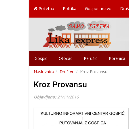
Početna
Politika
Gospodarstvo
Druš
Gospić
Otočac
Perušić
Korenica
Naslovnica
Društvo
Kroz Provansu
Kroz Provansu
Objavljeno:
21/11/2016