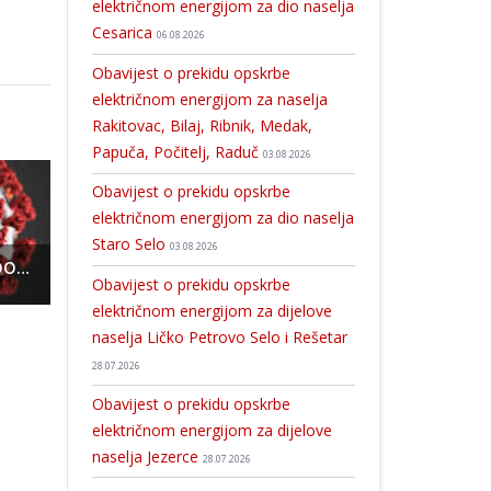
električnom energijom za dio naselja
Cesarica
06.08.2026
Obavijest o prekidu opskrbe
električnom energijom za naselja
Rakitovac, Bilaj, Ribnik, Medak,
Papuča, Počitelj, Raduč
03.08.2026
Obavijest o prekidu opskrbe
električnom energijom za dio naselja
Staro Selo
03.08.2026
Sedmero je novooboljelih od COVID-19
Ministarstvo pravosuđa i uprave planira velika ulaganja u Ličko-senjsku županiju i grad Gospić
Gospićkim poljoprivrednicima 900,000 kuna za štete od suše!!!
Obavijest o prekidu opskrbe
električnom energijom za dijelove
naselja Ličko Petrovo Selo i Rešetar
28.07.2026
Obavijest o prekidu opskrbe
električnom energijom za dijelove
naselja Jezerce
28.07.2026