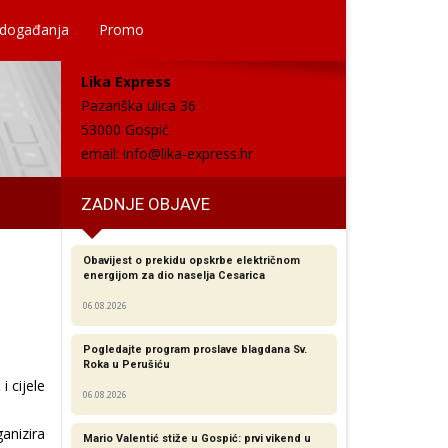
 događanja
Promo
Lika Express
Pazariška ulica 36
53000 Gospić
email:
info@lika-express.hr
ZADNJE OBJAVE
Obavijest o prekidu opskrbe električnom
energijom za dio naselja Cesarica
06.08.2026
Pogledajte program proslave blagdana Sv.
Roka u Perušiću
 cijele
06.08.2026
anizira
Mario Valentić stiže u Gospić: prvi vikend u