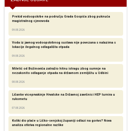
Prekid vodoopskrbe na području Grada Gospića zbog puknuća
magistralnog cjevovoda
09.08.2026
Voda iz javnog vodoopskrbnog sustava nije povezana s nalazima s
lokacije ilegalnog odlagališta otpada
09.08.2026
Miletić od Božinovića zatražio hitnu istragu zbog sumnje na
nezakonito odlaganje otpada na državnom zemljištu u Udbini
08.08.2026
Ličanke viceprvakinje Hrvatske na Državnoj završnici HEP turnira u
rukometu
07.08.2026
Koliki dio plaće u Ličko-senjskoj županiji odlazi na gorivo? Nova
analiza otkriva regionalne razlike​