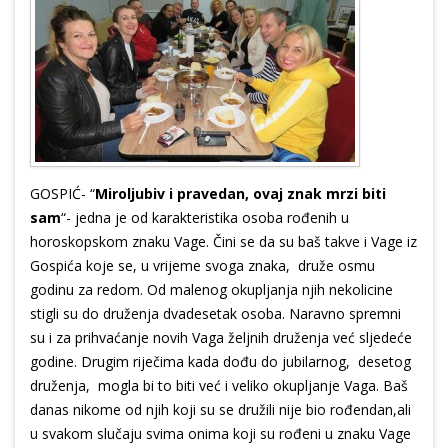
GOSPIĆ- “
Miroljubiv i pravedan, ovaj znak mrzi biti
sam
“- jedna je od karakteristika osoba rođenih u
horoskopskom znaku Vage. Čini se da su baš takve i Vage iz
Gospića koje se, u vrijeme svoga znaka, druže osmu
godinu za redom. Od malenog okupljanja njih nekolicine
stigli su do druženja dvadesetak osoba. Naravno spremni
su i za prihvaćanje novih Vaga željnih druženja već sljedeće
godine. Drugim riječima kada dođu do jubilarnog, desetog
druženja, mogla bi to biti već i veliko okupljanje Vaga. Baš
danas nikome od njih koji su se družili nije bio rođendan,ali
u svakom slučaju svima onima koji su rođeni u znaku Vage