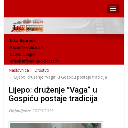
Lika Express
Pazariška ulica 36
53000 Gospić
email:
info@lika-express.hr
Naslovnica
Društvo
Lijepo: druženje “Vaga” u Gospiću postaje tradicija
Lijepo: druženje “Vaga” u
Gospiću postaje tradicija
Objavljeno:
27/09/2019