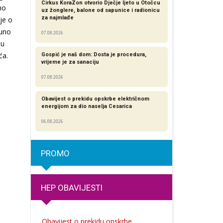
Cirkus KoraZon otvorio Dječje ljeto u Otočcu
no
uz žonglere, balone od sapunice i radionicu
za najmlađe
je o
puno
07.08.2026
 u
ća.
Gospić je naš dom: Dosta je procedura,
vrijeme je za sanaciju
07.08.2026
Obavijest o prekidu opskrbe električnom
energijom za dio naselja Cesarica
06.08.2026
PROMO
HEP OBAVIJESTI
Obavijest o prekidu opskrbe