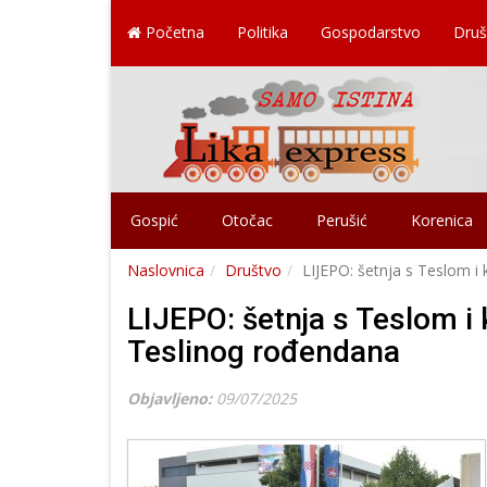
Početna
Politika
Gospodarstvo
Druš
Gospić
Otočac
Perušić
Korenica
Naslovnica
Društvo
LIJEPO: šetnja s Teslom i 
LIJEPO: šetnja s Teslom i k
Teslinog rođendana
Objavljeno:
09/07/2025