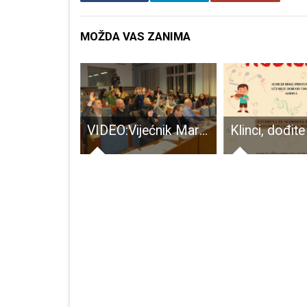
MOŽDA VAS ZANIMA
Ministar Tomislav Ćorić danas u radnom posjetu Gospiću
VIDEO:Vijećnik Marijan Brkljačić fotografijama pokazuje da je grad pun opasnosti za djecu i pješake