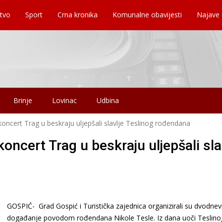
tvo
Sport
Crna kronika
Komunalne obavijesti
Najave
Brinje
Lovinac
Udbina
koncert Trag u beskraju uljepšali slavlje Teslinog rođendana
oncert Trag u beskraju uljepšali sla
GOSPIĆ- Grad Gospić i Turistička zajednica organizirali su dvodne
događanje povodom rođendana Nikole Tesle. Iz dana uoči Teslino