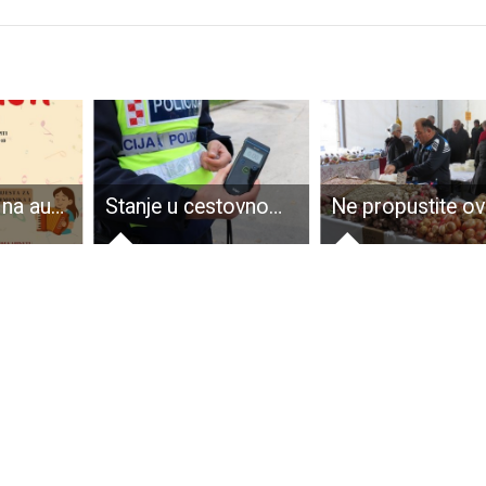
Klinci, dođite na audiciju Osnovne glazbene škole u Gospiću
Stanje u cestovnom prometu tijekom proteklog vikenda