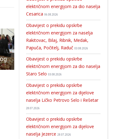
električnom energijom za dio naselja
Cesarica
06.08.2026
Obavijest o prekidu opskrbe
električnom energijom za naselja
Rakitovac, Bilaj, Ribnik, Medak,
Papuča, Počitelj, Raduč
03.08.2026
Ne propustite ovoga vikenda Jesen u Lici!
Lički HSS složno uz Hrvoja Račića
Zajednica sportova Ličko-senjske županije krenula s programom “Sportk
Obavijest o prekidu opskrbe
električnom energijom za dio naselja
Staro Selo
03.08.2026
Obavijest o prekidu opskrbe
električnom energijom za dijelove
naselja Ličko Petrovo Selo i Rešetar
28.07.2026
Obavijest o prekidu opskrbe
električnom energijom za dijelove
naselja Jezerce
28.07.2026