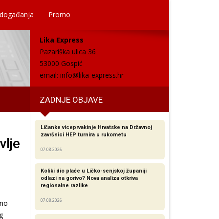
 događanja
Promo
Lika Express
Pazariška ulica 36
53000 Gospić
email:
info@lika-express.hr
ZADNJE OBJAVE
Ličanke viceprvakinje Hrvatske na Državnoj
završnici HEP turnira u rukometu
vlje
07.08.2026
Koliki dio plaće u Ličko-senjskoj županiji
odlazi na gorivo? Nova analiza otkriva
regionalne razlike​
07.08.2026
vno
g