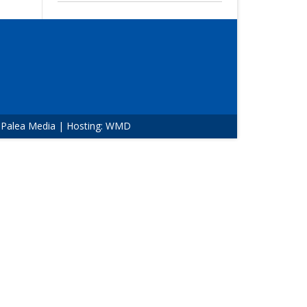
:
Palea Media
| Hosting:
WMD