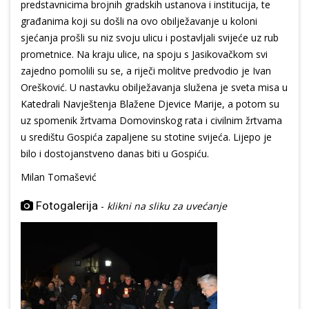
predstavnicima brojnih gradskih ustanova i institucija, te
građanima koji su došli na ovo obilježavanje u koloni
sjećanja prošli su niz svoju ulicu i postavljali svijeće uz rub
prometnice. Na kraju ulice, na spoju s Jasikovačkom svi
zajedno pomolili su se, a riječi molitve predvodio je Ivan
Orešković. U nastavku obilježavanja služena je sveta misa u
Katedrali Navještenja Blažene Djevice Marije, a potom su
uz spomenik žrtvama Domovinskog rata i civilnim žrtvama
u središtu Gospića zapaljene su stotine svijeća. Lijepo je
bilo i dostojanstveno danas biti u Gospiću.
Milan Tomašević
Fotogalerija
-
klikni na sliku za uvećanje