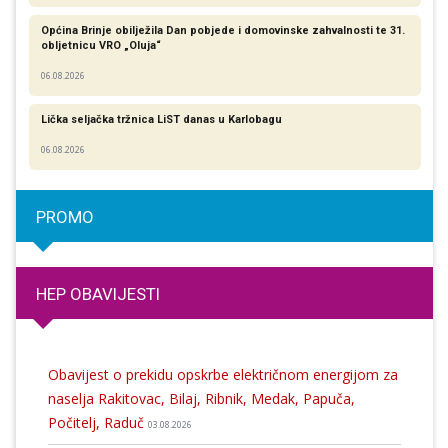
Općina Brinje obilježila Dan pobjede i domovinske zahvalnosti te 31.
obljetnicu VRO „Oluja“
06.08.2026
Lička seljačka tržnica LiST danas u Karlobagu
06.08.2026
PROMO
HEP OBAVIJESTI
Obavijest o prekidu opskrbe električnom energijom za
naselja Rakitovac, Bilaj, Ribnik, Medak, Papuča,
Počitelj, Raduč
03.08.2026