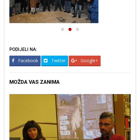
PODIJELI NA:
Facebook
Twitter
Google+
MOŽDA VAS ZANIMA