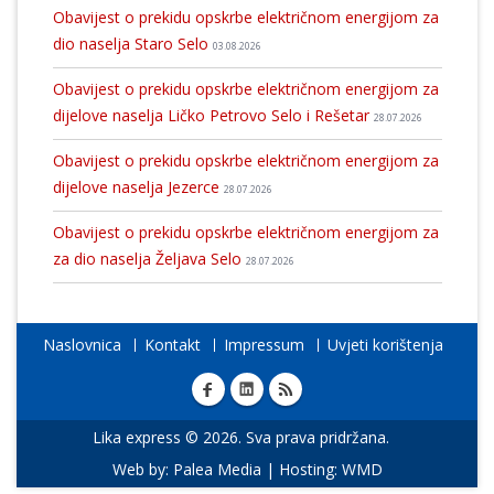
Obavijest o prekidu opskrbe električnom energijom za
dio naselja Staro Selo
03.08.2026
Obavijest o prekidu opskrbe električnom energijom za
dijelove naselja Ličko Petrovo Selo i Rešetar
28.07.2026
Obavijest o prekidu opskrbe električnom energijom za
dijelove naselja Jezerce
28.07.2026
Obavijest o prekidu opskrbe električnom energijom za
za dio naselja Željava Selo
28.07.2026
Naslovnica
Kontakt
Impressum
Uvjeti korištenja
Lika express © 2026. Sva prava pridržana.
Web by:
Palea Media
| Hosting:
WMD