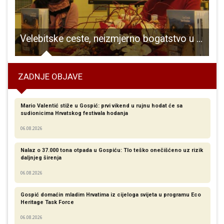
Velebitske ceste, neizmjerno bogatstvo u svakom smislu
ZADNJE OBJAVE
Mario Valentić stiže u Gospić: prvi vikend u rujnu hodat će sa
sudionicima Hrvatskog festivala hodanja
06.08.2026
Nalaz o 37.000 tona otpada u Gospiću: Tlo teško onečišćeno uz rizik
daljnjeg širenja
06.08.2026
Gospić domaćin mladim Hrvatima iz cijeloga svijeta u programu Eco
Heritage Task Force
06.08.2026