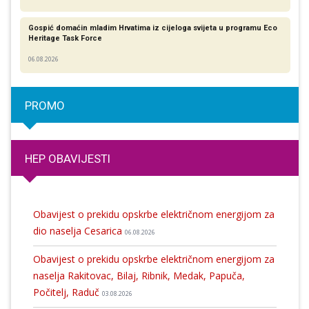
Gospić domaćin mladim Hrvatima iz cijeloga svijeta u programu Eco
Heritage Task Force
06.08.2026
PROMO
HEP OBAVIJESTI
Obavijest o prekidu opskrbe električnom energijom za
dio naselja Cesarica
06.08.2026
Obavijest o prekidu opskrbe električnom energijom za
naselja Rakitovac, Bilaj, Ribnik, Medak, Papuča,
Počitelj, Raduč
03.08.2026