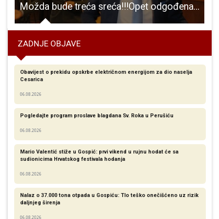
 povodom 25 godina folklornog ansambla “Dr. Ante Starčević” Gospić
Možda bude treća sreća!!!Opet odgođena već jednom odgođena sjednica županijske Skupštine
ZADNJE OBJAVE
Obavijest o prekidu opskrbe električnom energijom za dio naselja
Cesarica
06.08.2026
Pogledajte program proslave blagdana Sv. Roka u Perušiću
06.08.2026
Mario Valentić stiže u Gospić: prvi vikend u rujnu hodat će sa
sudionicima Hrvatskog festivala hodanja
06.08.2026
Nalaz o 37.000 tona otpada u Gospiću: Tlo teško onečišćeno uz rizik
daljnjeg širenja
06.08.2026