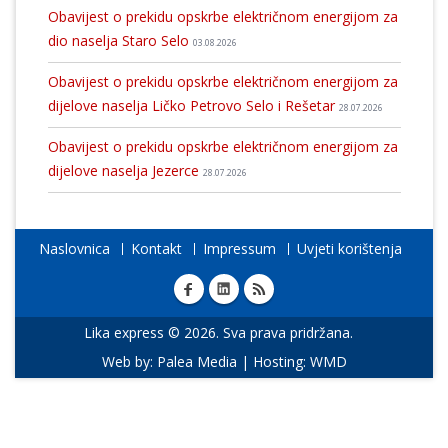
Obavijest o prekidu opskrbe električnom energijom za
dio naselja Staro Selo
03.08.2026
Obavijest o prekidu opskrbe električnom energijom za
dijelove naselja Ličko Petrovo Selo i Rešetar
28.07.2026
Obavijest o prekidu opskrbe električnom energijom za
dijelove naselja Jezerce
28.07.2026
Naslovnica
Kontakt
Impressum
Uvjeti korištenja
Lika express © 2026. Sva prava pridržana.
Web by:
Palea Media
| Hosting:
WMD