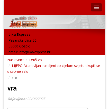
Lika Express
Pazariška ulica 36
53000 Gospić
email:
info@lika-express.hr
Naslovnica
Društvo
LIJEPO: Vranovljani raseljeni po cijelom svijetu okupili se
u svome selu
vra
vra
Objavljeno:
22/06/2025