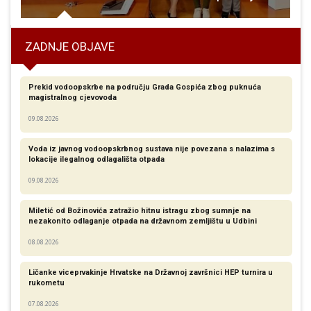
ZADNJE OBJAVE
Prekid vodoopskrbe na području Grada Gospića zbog puknuća
magistralnog cjevovoda
09.08.2026
Voda iz javnog vodoopskrbnog sustava nije povezana s nalazima s
lokacije ilegalnog odlagališta otpada
09.08.2026
Miletić od Božinovića zatražio hitnu istragu zbog sumnje na
nezakonito odlaganje otpada na državnom zemljištu u Udbini
08.08.2026
Ličanke viceprvakinje Hrvatske na Državnoj završnici HEP turnira u
rukometu
07.08.2026