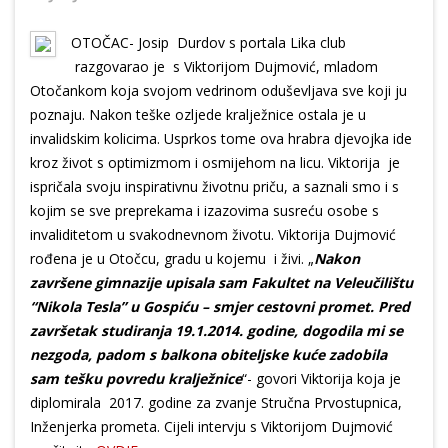
OTOČAC- Josip Durdov s portala Lika club
razgovarao je s Viktorijom Dujmović, mladom
Otočankom koja svojom vedrinom oduševljava sve koji ju
poznaju. Nakon teške ozljede kralježnice ostala je u
invalidskim kolicima. Usprkos tome ova hrabra djevojka ide
kroz život s optimizmom i osmijehom na licu. Viktorija je
ispričala svoju inspirativnu životnu priču, a saznali smo i s
kojim se sve preprekama i izazovima susreću osobe s
invaliditetom u svakodnevnom životu. Viktorija Dujmović
rođena je u Otočcu, gradu u kojemu i živi. „
Nakon
završene gimnazije upisala sam Fakultet na Veleučilištu
“Nikola Tesla” u Gospiću – smjer cestovni promet. Pred
završetak studiranja 19.1.2014. godine, dogodila mi se
nezgoda, padom s balkona obiteljske kuće zadobila
sam tešku povredu kralježnice
“- govori Viktorija koja je
diplomirala 2017. godine za zvanje Stručna Prvostupnica,
Inženjerka prometa. Cijeli intervju s Viktorijom Dujmović