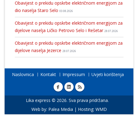
Obavijest o prekidu opskrbe električnom energijom za
dio naselja Staro Selo
03.08.2026
Obavijest o prekidu opskrbe električnom energijom za
dijelove naselja Ličko Petrovo Selo i Rešetar
28.07.2026
Obavijest o prekidu opskrbe električnom energijom za
dijelove naselja Jezerce
28.07.2026
Naslovnica
Kontakt
Impressum
Uvjeti korištenja
Lika express © 2026. Sva prava pridržana.
Web by:
Palea Media
| Hosting:
WMD