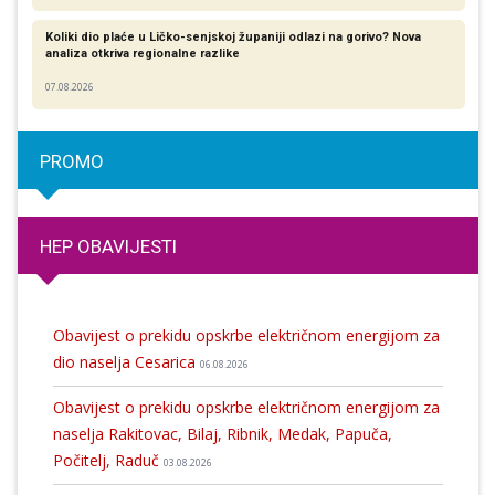
Koliki dio plaće u Ličko-senjskoj županiji odlazi na gorivo? Nova
analiza otkriva regionalne razlike​
07.08.2026
PROMO
HEP OBAVIJESTI
Obavijest o prekidu opskrbe električnom energijom za
dio naselja Cesarica
06.08.2026
Obavijest o prekidu opskrbe električnom energijom za
naselja Rakitovac, Bilaj, Ribnik, Medak, Papuča,
Počitelj, Raduč
03.08.2026