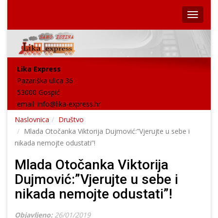
Lika Express
Pazariška ulica 36
53000 Gospić
email:
info@lika-express.hr
Naslovnica
Društvo
Mlada Otočanka Viktorija Dujmović:”Vjerujte u sebe i
nikada nemojte odustati”!
Mlada Otočanka Viktorija
Dujmović:”Vjerujte u sebe i
nikada nemojte odustati”!
Objavljeno:
26/01/2019