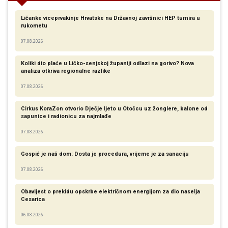
Ličanke viceprvakinje Hrvatske na Državnoj završnici HEP turnira u
rukometu
07.08.2026
Koliki dio plaće u Ličko-senjskoj županiji odlazi na gorivo? Nova
analiza otkriva regionalne razlike​
07.08.2026
Cirkus KoraZon otvorio Dječje ljeto u Otočcu uz žonglere, balone od
sapunice i radionicu za najmlađe
07.08.2026
Gospić je naš dom: Dosta je procedura, vrijeme je za sanaciju
07.08.2026
Obavijest o prekidu opskrbe električnom energijom za dio naselja
Cesarica
06.08.2026