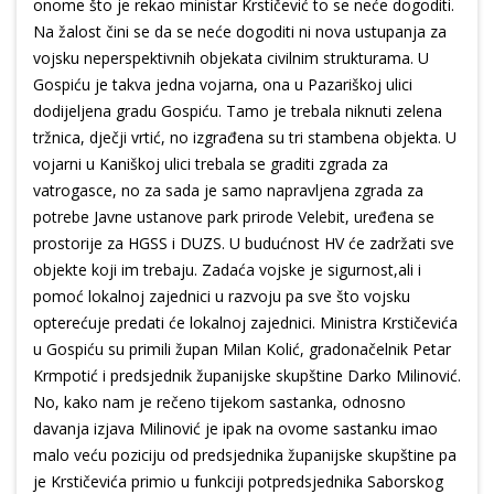
onome što je rekao ministar Krstičević to se neće dogoditi.
Na žalost čini se da se neće dogoditi ni nova ustupanja za
vojsku neperspektivnih objekata civilnim strukturama. U
Gospiću je takva jedna vojarna, ona u Pazariškoj ulici
dodijeljena gradu Gospiću. Tamo je trebala niknuti zelena
tržnica, dječji vrtić, no izgrađena su tri stambena objekta. U
vojarni u Kaniškoj ulici trebala se graditi zgrada za
vatrogasce, no za sada je samo napravljena zgrada za
potrebe Javne ustanove park prirode Velebit, uređena se
prostorije za HGSS i DUZS. U budućnost HV će zadržati sve
objekte koji im trebaju. Zadaća vojske je sigurnost,ali i
pomoć lokalnoj zajednici u razvoju pa sve što vojsku
opterećuje predati će lokalnoj zajednici. Ministra Krstičevića
u Gospiću su primili župan Milan Kolić, gradonačelnik Petar
Krmpotić i predsjednik županijske skupštine Darko Milinović.
No, kako nam je rečeno tijekom sastanka, odnosno
davanja izjava Milinović je ipak na ovome sastanku imao
malo veću poziciju od predsjednika županijske skupštine pa
je Krstičevića primio u funkciji potpredsjednika Saborskog