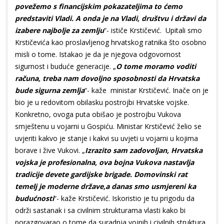
povežemo s financijskim pokazateljima to ćemo
predstaviti Vladi. A onda je na Vladi, društvu i državi da
izabere najbolje za zemlju
“- ističe Krstičević. Upitali smo
Krstičevića kao proslavljenog hrvatskog ratnika što osobno
misli o tome. Istakao je da je njegova odgovornost
sigurnost i buduće generacije. „
O tome moramo voditi
računa, treba nam dovoljno sposobnosti da Hrvatska
bude sigurna zemlja
“- kaže ministar Krstičević. Inače on je
bio je u redovitom obilasku postrojbi Hrvatske vojske.
Konkretno, ovoga puta obišao je postrojbu Vukova
smještenu u vojarni u Gospiću. Ministar Krstičević želio se
uvjeriti kakvo je stanje i kakvi su uvjeti u vojarni u kojima
borave i žive Vukovi. „
Izrazito sam zadovoljan, Hrvatska
vojska je profesionalna, ova bojna Vukova nastavlja
tradicije devete gardijske brigade. Domovinski rat
temelj je moderne države,a danas smo usmjereni ka
budućnosti
“- kaže Krstičević. Iskoristio je tu prigodu da
održi sastanak i sa civilnim strukturama vlasti kako bi
porazgovarao o tome da suradnja vojnih i civilnih struktura