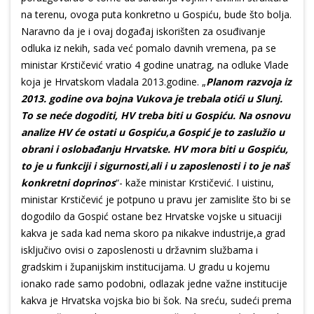
na terenu, ovoga puta konkretno u Gospiću, bude što bolja.
Naravno da je i ovaj događaj iskorišten za osuđivanje
odluka iz nekih, sada već pomalo davnih vremena, pa se
ministar Krstičević vratio 4 godine unatrag, na odluke Vlade
koja je Hrvatskom vladala 2013.godine. „
Planom razvoja iz
2013. godine ova bojna Vukova je trebala otići u Slunj.
To se neće dogoditi, HV treba biti u Gospiću. Na osnovu
analize HV će ostati u Gospiću,a Gospić je to zaslužio u
obrani i oslobađanju Hrvatske. HV mora biti u Gospiću,
to je u funkciji i sigurnosti,ali i u zaposlenosti i to je naš
konkretni doprinos
“- kaže ministar Krstičević. I uistinu,
ministar Krstičević je potpuno u pravu jer zamislite što bi se
dogodilo da Gospić ostane bez Hrvatske vojske u situaciji
kakva je sada kad nema skoro pa nikakve industrije,a grad
isključivo ovisi o zaposlenosti u državnim službama i
gradskim i županijskim institucijama. U gradu u kojemu
ionako rade samo podobni, odlazak jedne važne institucije
kakva je Hrvatska vojska bio bi šok. Na sreću, sudeći prema