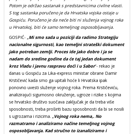
Potom je održao sastanak s predstavnicima civilne vlasti.
S tog sastanka poručeno je da Hrvatska vojska ostaje u
Gospiću. Poručeno je da neće biti ni služenja vojnog roka
u Hrvatskoj, biti će samo temeljnog osposobljavanja.
GOSPIĆ- „
Mi smo sada u poziciji da radimo Strategiju
nacionalne sigurnosti, kao temeljni strateški dokument
jako potreban zemlji. Proces ide jako dobro i ja se
nadam do sredine godine da će taj jedan dokument
kroz Vladu i javnu raspravu doći i u Sabor
“- rekao je
danas u Gospiću za Lika-express ministar obrane Damir
Krstičević kada smo ga upitali hoće li Hrvatska ipak
ponovno uvesti služenje vojnog roka. Prema Krstičeviću,
analizirajući sigurnosno okruženje, ugroze i rizike s kojima
se hrvatsko društvo suočava zaključak je da treba više
sposobnosti, treba proširiti bazu sposobnosti da bi se nosili
s ugrozama i rizicima. „
Vojnog roka nema,. No
razmatramo i analiziramo načine temeljnog vojnog
osposobljavanja. Kad stručno to izanaliziramo i