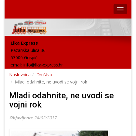
Lika Express
Pazariška ulica 36
53000 Gospić
email:
info@lika-express.hr
Naslovnica
Društvo
Mladi odahnite, ne uvodi se vojni rok
Mladi odahnite, ne uvodi se
vojni rok
Objavljeno:
24/02/2017