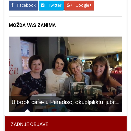
Facebook
Twitter
Google+
MOŽDA VAS ZANIMA
U book cafe- u Paradiso, okupljalištu ljubitelja dobre knjige i zabave, održana još jedna zanimljiva književna večer
ZADNJE OBJAVE