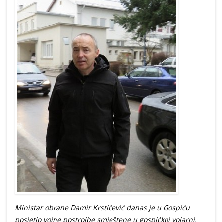
Ministar obrane Damir Krstičević danas je u Gospiću
posjetio vojne postrojbe smještene u gospićkoj vojarni.