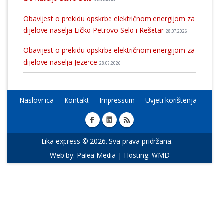
Obavijest o prekidu opskrbe električnom energijom za
dijelove naselja Ličko Petrovo Selo i Rešetar
28.07.2026
Obavijest o prekidu opskrbe električnom energijom za
dijelove naselja Jezerce
28.07.2026
Naslovnica
Kontakt
Impressum
Uvjeti korištenja
Lika express © 2026. Sva prava pridržana.
Web by:
Palea Media
| Hosting:
WMD