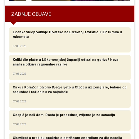
ZADNJE OBJAVE
Ličanke viceprvakinje Hrvatske na Državnoj završnici HEP turnira u
rukometu
07.08.2026
Koliki dio plaće u Ličko-senjskoj županiji odlazi na gorivo? Nova
analiza otkriva regionalne razlike​
07.08.2026
Cirkus KoraZon otvorio Dječje ljeto u Otočcu uz žonglere, balone od
sapunice i radionicu za najmlađe
07.08.2026
Gospić je naš dom: Dosta je procedura, vrijeme je za sanaciju
07.08.2026
Obavijest o prekidu opskrbe električnom energijom za dio naselja