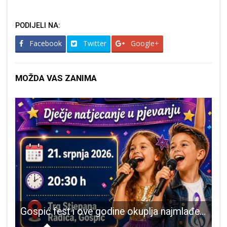
PODIJELI NA:
Facebook
Twitter
Google+
MOŽDA VAS ZANIMA
spiću
Gospić fest i ove godine okuplja najmlađe glazbene talente