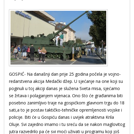
GOSPIĆ- Na današnji dan prije 25 godina počela je vojno-
redarstvena akcija Medački džep. U sjećanje na one koji su
poginuli u toj akciji danas je služena Sveta misa, sjećamo
se žrtava i polaganjem vijenaca. Ono što će građanima biti
posebno zanimljivo traje na gospićkom glavnom trgu do 18
sati,a to je postav taktičko-tehničke opremljenosti vojske i
policije. Biti će u Gospiću danas i uvijek atraktivna Krila
Oluje. Svi zajedno imamo i tu sreću da se nakon maglovitog
jutra razvedrilo pa će svi moći uživati u programu koji još