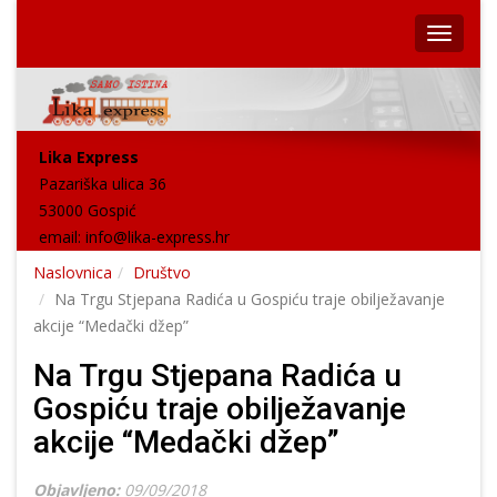
Lika Express
Pazariška ulica 36
53000 Gospić
email:
info@lika-express.hr
Naslovnica
Društvo
Na Trgu Stjepana Radića u Gospiću traje obilježavanje
akcije “Medački džep”
Na Trgu Stjepana Radića u
Gospiću traje obilježavanje
akcije “Medački džep”
Objavljeno:
09/09/2018