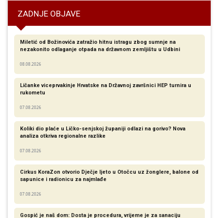
ZADNJE OBJAVE
Miletić od Božinovića zatražio hitnu istragu zbog sumnje na
nezakonito odlaganje otpada na državnom zemljištu u Udbini
08.08.2026
Ličanke viceprvakinje Hrvatske na Državnoj završnici HEP turnira u
rukometu
07.08.2026
Koliki dio plaće u Ličko-senjskoj županiji odlazi na gorivo? Nova
analiza otkriva regionalne razlike​
07.08.2026
Cirkus KoraZon otvorio Dječje ljeto u Otočcu uz žonglere, balone od
sapunice i radionicu za najmlađe
07.08.2026
Gospić je naš dom: Dosta je procedura, vrijeme je za sanaciju