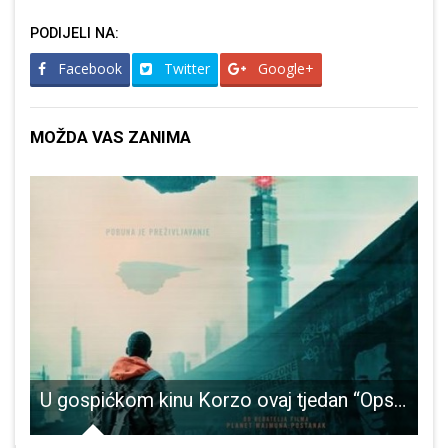
PODIJELI NA:
Facebook
Twitter
Google+
MOŽDA VAS ZANIMA
ravnu večer u Gospiću
U gospićkom kinu Korzo ovaj tjedan “Opsadno stanje”
D