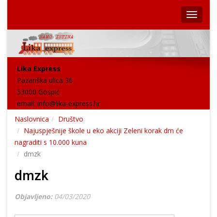
Lika Express
Pazariška ulica 36
53000 Gospić
email:
info@lika-express.hr
Naslovnica
Društvo
Najuspješnije škole u eko akciji Zeleni korak dm će
nagraditi s 10.000 kuna
dmzk
dmzk
Objavljeno:
04/03/2020