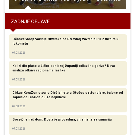
ZADNJE OBJAVE
Ličanke viceprvakinje Hrvatske na Državnoj završnici HEP turnira u
rukometu
07.08.2026
Koliki dio plaće u Ličko-senjskoj županiji odlazi na gorivo? Nova
analiza otkriva regionalne razlike​
07.08.2026
Cirkus KoraZon otvorio Dječje ljeto u Otočcu uz žonglere, balone od
sapunice i radionicu za najmlađe
07.08.2026
Gospić je naš dom: Dosta je procedura, vrijeme je za sanaciju
07.08.2026