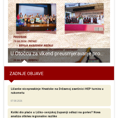
sjetio Stilanovu Liku
U Otočcu za vikend preusmjeravanje prometa zbog 26. Smotre folklora
ZADNJE OBJAVE
Ličanke viceprvakinje Hrvatske na Državnoj završnici HEP turnira u
rukometu
07.08.2026
Koliki dio plaće u Ličko-senjskoj županiji odlazi na gorivo? Nova
analiza otkriva regionalne razlike​