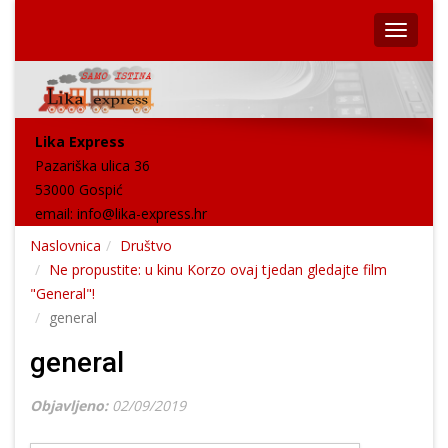
Lika Express
Pazariška ulica 36
53000 Gospić
email:
info@lika-express.hr
Naslovnica
Društvo
Ne propustite: u kinu Korzo ovaj tjedan gledajte film
"General"!
general
general
Objavljeno:
02/09/2019