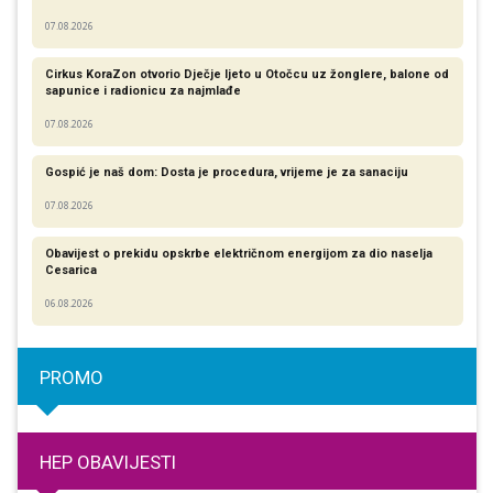
07.08.2026
Cirkus KoraZon otvorio Dječje ljeto u Otočcu uz žonglere, balone od
sapunice i radionicu za najmlađe
07.08.2026
Gospić je naš dom: Dosta je procedura, vrijeme je za sanaciju
07.08.2026
Obavijest o prekidu opskrbe električnom energijom za dio naselja
Cesarica
06.08.2026
PROMO
HEP OBAVIJESTI