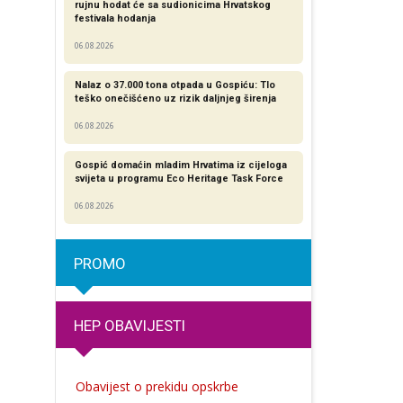
rujnu hodat će sa sudionicima Hrvatskog
festivala hodanja
06.08.2026
Nalaz o 37.000 tona otpada u Gospiću: Tlo
teško onečišćeno uz rizik daljnjeg širenja
06.08.2026
Gospić domaćin mladim Hrvatima iz cijeloga
svijeta u programu Eco Heritage Task Force
06.08.2026
PROMO
HEP OBAVIJESTI
Obavijest o prekidu opskrbe