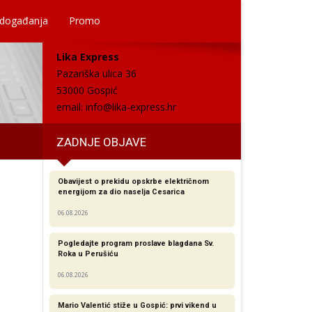
 događanja
Promo
Lika Express
Pazariška ulica 36
53000 Gospić
email:
info@lika-express.hr
ZADNJE OBJAVE
Obavijest o prekidu opskrbe električnom
energijom za dio naselja Cesarica
06.08.2026
Pogledajte program proslave blagdana Sv.
Roka u Perušiću
06.08.2026
Mario Valentić stiže u Gospić: prvi vikend u