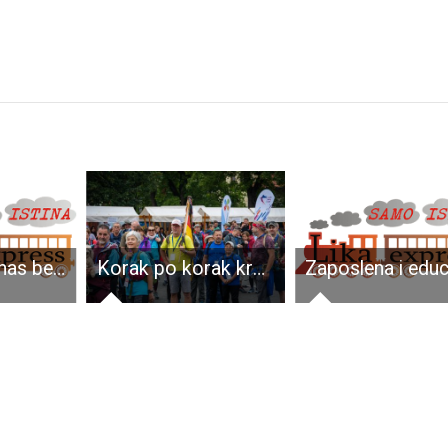
Lički Novi danas bez pitke vode
Korak po korak kroz Liku: Otvorene prijave za Hrvatski festival hodanja 2026.