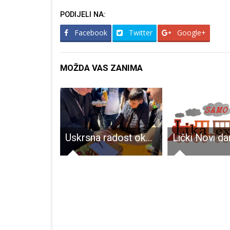
PODIJELI NA:
Facebook
Twitter
Google+
MOŽDA VAS ZANIMA
Uskrsna radost okupila vjernike u Korenici
“Pčelice” zahvaljuju svim donatorima u studenom i prosincu, Ličani pokazali veliko srce!!!