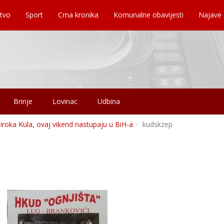
tvo
Sport
Crna kronika
Komunalne obavijesti
Najave
Brinje
Lovinac
Udbina
ka Kula, ovaj vikend nastupaju u BiH-a
kudskzep