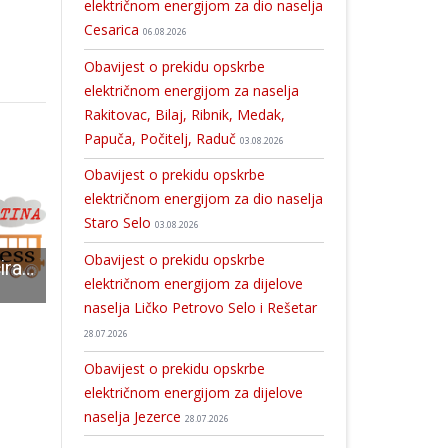
električnom energijom za dio naselja
Cesarica
06.08.2026
Obavijest o prekidu opskrbe
električnom energijom za naselja
Rakitovac, Bilaj, Ribnik, Medak,
Papuča, Počitelj, Raduč
03.08.2026
Obavijest o prekidu opskrbe
električnom energijom za dio naselja
Staro Selo
03.08.2026
Obavijest o prekidu opskrbe
Zaposlena i educirana stručna savjetnica – psihologinja u okviru projekta „Donesimo osmijeh“
Osumnjičen za ubijanje psa
Krenula borba za čelo ličko-senjskog SDP-a! Podržava li Komadina Zrinskog? Nikola Maras u svom stilu prokomentirao dolazak Zlatka Komadine u Liku
električnom energijom za dijelove
naselja Ličko Petrovo Selo i Rešetar
28.07.2026
Obavijest o prekidu opskrbe
električnom energijom za dijelove
naselja Jezerce
28.07.2026