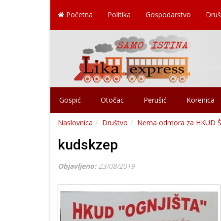
Početna
Politika
Gospodarstvo
Druš
Gospić
Otočac
Perušić
Korenica
Naslovnica
Društvo
Nema odmora za HKUD Širo
kudskzep
Objavljeno:
23/08/2019