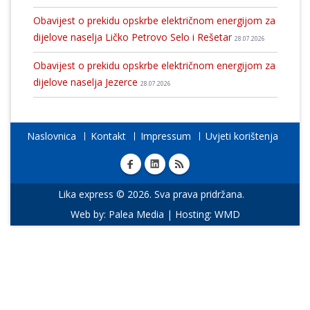
Obavijest o prekidu opskrbe električnom energijom za
dijelove naselja Ličko Petrovo Selo i Rešetar
28.07.2026
Obavijest o prekidu opskrbe električnom energijom za
dijelove naselja Jezerce
28.07.2026
Naslovnica
Kontakt
Impressum
Uvjeti korištenja
Lika express © 2026. Sva prava pridržana.
Web by:
Palea Media
| Hosting:
WMD