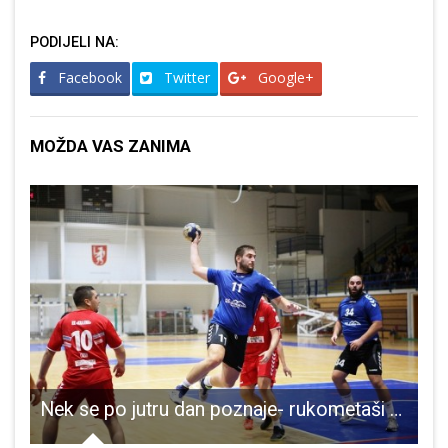
PODIJELI NA:
Facebook
Twitter
Google+
MOŽDA VAS ZANIMA
u starta Veteranska malonogometna liga
Nek se po jutru dan poznaje- rukometaši Gospića odlični u pripremnim utakmicama