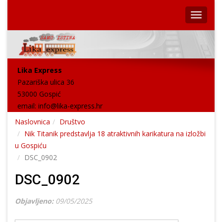
Lika Express
Pazariška ulica 36
53000 Gospić
email:
info@lika-express.hr
Naslovnica
Društvo
Nik Titanik predstavlja 18 atraktivnih karikatura na izložbi
u Gospiću
DSC_0902
DSC_0902
Objavljeno:
09/05/2025