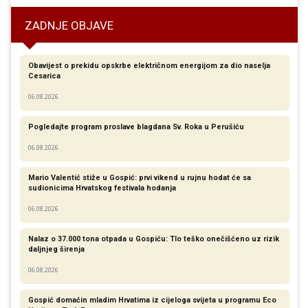
ZADNJE OBJAVE
Obavijest o prekidu opskrbe električnom energijom za dio naselja
Cesarica
06.08.2026
Pogledajte program proslave blagdana Sv. Roka u Perušiću
06.08.2026
Mario Valentić stiže u Gospić: prvi vikend u rujnu hodat će sa
sudionicima Hrvatskog festivala hodanja
06.08.2026
Nalaz o 37.000 tona otpada u Gospiću: Tlo teško onečišćeno uz rizik
daljnjeg širenja
06.08.2026
Gospić domaćin mladim Hrvatima iz cijeloga svijeta u programu Eco