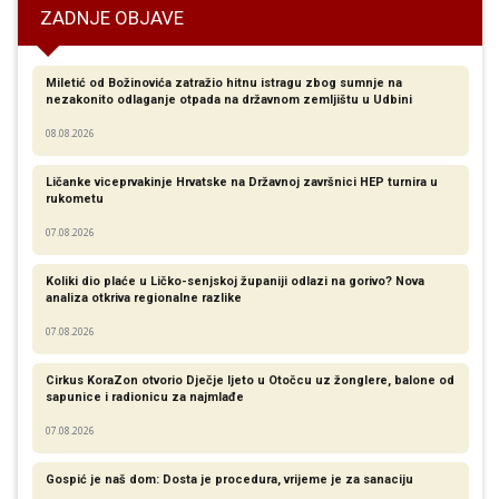
ZADNJE OBJAVE
Miletić od Božinovića zatražio hitnu istragu zbog sumnje na
nezakonito odlaganje otpada na državnom zemljištu u Udbini
08.08.2026
Ličanke viceprvakinje Hrvatske na Državnoj završnici HEP turnira u
rukometu
07.08.2026
Koliki dio plaće u Ličko-senjskoj županiji odlazi na gorivo? Nova
analiza otkriva regionalne razlike​
07.08.2026
Cirkus KoraZon otvorio Dječje ljeto u Otočcu uz žonglere, balone od
sapunice i radionicu za najmlađe
07.08.2026
Gospić je naš dom: Dosta je procedura, vrijeme je za sanaciju