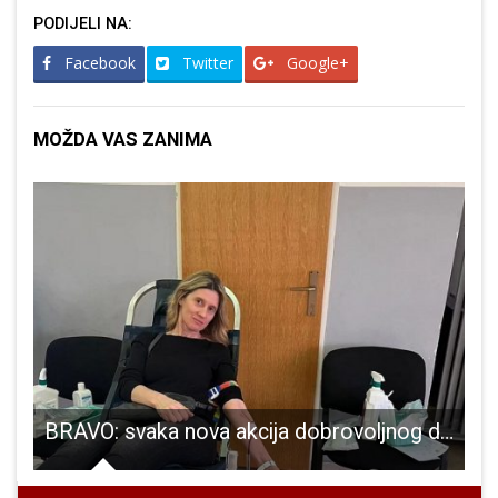
PODIJELI NA:
Facebook
Twitter
Google+
MOŽDA VAS ZANIMA
ajedništva i povratka mladih”!!!
BRAVO: svaka nova akcija dobrovoljnog darivanja krvi u Gospiću je rekordna