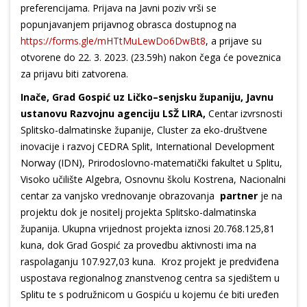
preferencijama. Prijava na Javni poziv vrši se
popunjavanjem prijavnog obrasca dostupnog na
https://forms.gle/mHTtMuLewDo6DwBt8
, a prijave su
otvorene do 22. 3. 2023. (23.59h) nakon čega će poveznica
za prijavu biti zatvorena.
Inače, Grad Gospić
uz
Ličko–senjsku županiju, Javnu
ustanovu Razvojnu agenciju LSŽ LIRA
,
Centar izvrsnosti
Splitsko-dalmatinske županije, Cluster za eko-društvene
inovacije i razvoj CEDRA Split, International Development
Norway (IDN), Prirodoslovno-matematički fakultet u Splitu,
Visoko učilište Algebra, Osnovnu školu Kostrena, Nacionalni
centar za vanjsko vrednovanje obrazovanja
partner
je na
projektu dok je nositelj projekta Splitsko-dalmatinska
županija. Ukupna vrijednost projekta iznosi 20.768.125,81
kuna, dok Grad Gospić za provedbu aktivnosti ima na
raspolaganju 107.927,03 kuna. Kroz projekt je predviđena
uspostava regionalnog znanstvenog centra sa sjedištem u
Splitu te s podružnicom u Gospiću u kojemu će biti uređen