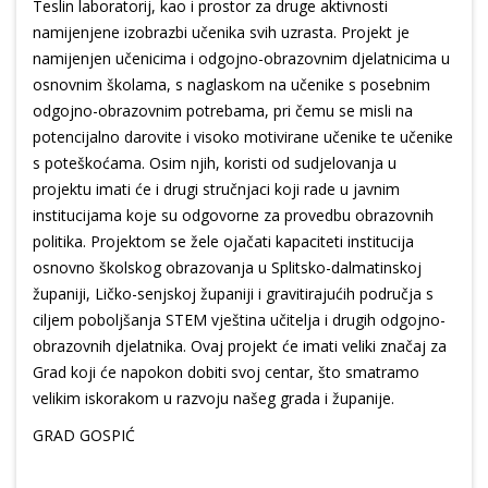
Teslin laboratorij, kao i prostor za druge aktivnosti
namijenjene izobrazbi učenika svih uzrasta. Projekt je
namijenjen učenicima i odgojno-obrazovnim djelatnicima u
osnovnim školama, s naglaskom na učenike s posebnim
odgojno-obrazovnim potrebama, pri čemu se misli na
potencijalno darovite i visoko motivirane učenike te učenike
s poteškoćama. Osim njih, koristi od sudjelovanja u
projektu imati će i drugi stručnjaci koji rade u javnim
institucijama koje su odgovorne za provedbu obrazovnih
politika. Projektom se žele ojačati kapaciteti institucija
osnovno školskog obrazovanja u Splitsko-dalmatinskoj
županiji, Ličko-senjskoj županiji i gravitirajućih područja s
ciljem poboljšanja STEM vještina učitelja i drugih odgojno-
obrazovnih djelatnika. Ovaj projekt će imati veliki značaj za
Grad koji će napokon dobiti svoj centar, što smatramo
velikim iskorakom u razvoju našeg grada i županije.
GRAD GOSPIĆ