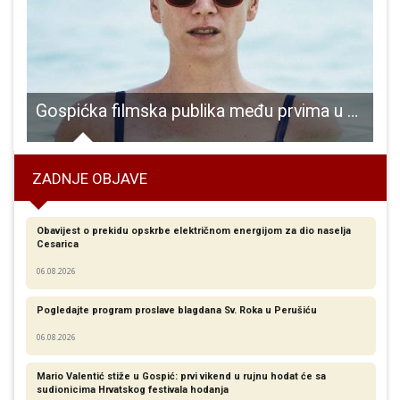
o na pregled na trihinelozu!!!
Gospićka filmska publika među prvima u Hrvatskoj može gledati domaći film Tereza 37
ZADNJE OBJAVE
Obavijest o prekidu opskrbe električnom energijom za dio naselja
Cesarica
06.08.2026
Pogledajte program proslave blagdana Sv. Roka u Perušiću
06.08.2026
Mario Valentić stiže u Gospić: prvi vikend u rujnu hodat će sa
sudionicima Hrvatskog festivala hodanja