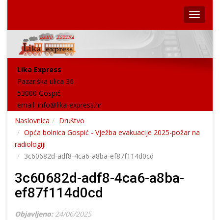
Lika Express
Pazariška ulica 36
53000 Gospić
email:
info@lika-express.hr
Naslovnica
Društvo
Opća bolnica Gospić - Vježba evakuacije 2025-požar na
radiologiji
3c60682d-adf8-4ca6-a8ba-ef87f114d0cd
3c60682d-adf8-4ca6-a8ba-
ef87f114d0cd
Objavljeno:
24/06/2025