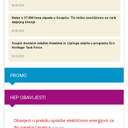
06.08.2026
Nalaz o 37.000 tona otpada u Gospiću: Tlo teško onečišćeno uz rizik
daljnjeg širenja
06.08.2026
Gospić domaćin mladim Hrvatima iz cijeloga svijeta u programu Eco
Heritage Task Force
06.08.2026
PROMO
HEP OBAVIJESTI
Obavijest o prekidu opskrbe električnom energijom za
dio naselja Cesarica
06.08.2026