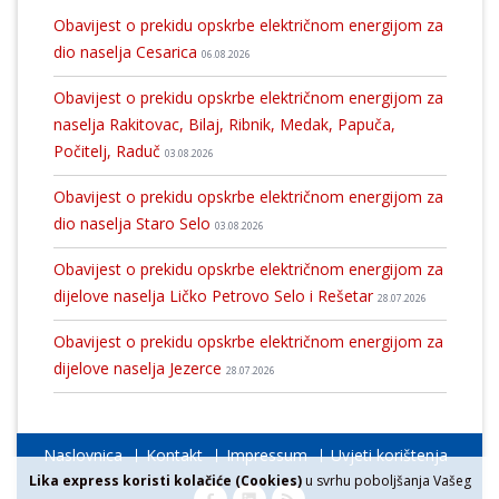
Obavijest o prekidu opskrbe električnom energijom za
dio naselja Cesarica
06.08.2026
Obavijest o prekidu opskrbe električnom energijom za
naselja Rakitovac, Bilaj, Ribnik, Medak, Papuča,
Počitelj, Raduč
03.08.2026
Obavijest o prekidu opskrbe električnom energijom za
dio naselja Staro Selo
03.08.2026
Obavijest o prekidu opskrbe električnom energijom za
dijelove naselja Ličko Petrovo Selo i Rešetar
28.07.2026
Obavijest o prekidu opskrbe električnom energijom za
dijelove naselja Jezerce
28.07.2026
Naslovnica
Kontakt
Impressum
Uvjeti korištenja
Lika express koristi kolačiće (Cookies)
u svrhu poboljšanja Vašeg