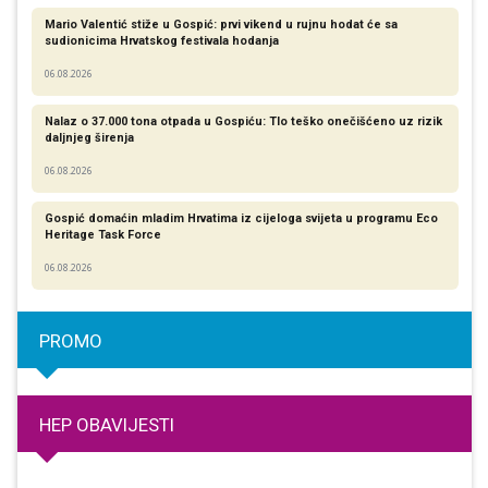
Mario Valentić stiže u Gospić: prvi vikend u rujnu hodat će sa
sudionicima Hrvatskog festivala hodanja
06.08.2026
Nalaz o 37.000 tona otpada u Gospiću: Tlo teško onečišćeno uz rizik
daljnjeg širenja
06.08.2026
Gospić domaćin mladim Hrvatima iz cijeloga svijeta u programu Eco
Heritage Task Force
06.08.2026
PROMO
HEP OBAVIJESTI