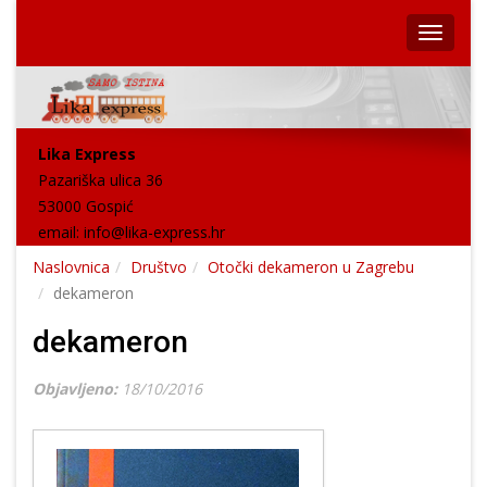
Lika Express
Pazariška ulica 36
53000 Gospić
email:
info@lika-express.hr
Naslovnica
Društvo
Otočki dekameron u Zagrebu
dekameron
dekameron
Objavljeno:
18/10/2016