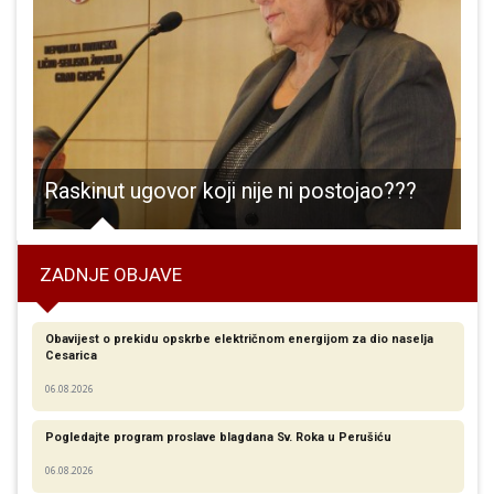
je novooboljelih od COVID-19, Otočac ima 29 aktivnih slučajeva
Raskinut ugovor koji nije ni postojao???
ZADNJE OBJAVE
Obavijest o prekidu opskrbe električnom energijom za dio naselja
Cesarica
06.08.2026
Pogledajte program proslave blagdana Sv. Roka u Perušiću
06.08.2026