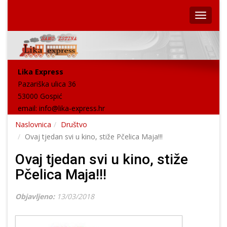
Lika Express
Pazariška ulica 36
53000 Gospić
email:
info@lika-express.hr
Naslovnica
Društvo
Ovaj tjedan svi u kino, stiže Pčelica Maja!!!
Ovaj tjedan svi u kino, stiže
Pčelica Maja!!!
Objavljeno:
13/03/2018