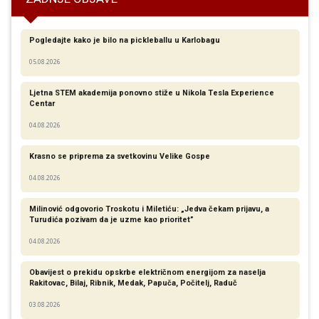
Pogledajte kako je bilo na pickleballu u Karlobagu
05.08.2026
Ljetna STEM akademija ponovno stiže u Nikola Tesla Experience
Centar
04.08.2026
Krasno se priprema za svetkovinu Velike Gospe
04.08.2026
Milinović odgovorio Troskotu i Miletiću: „Jedva čekam prijavu, a
Turudića pozivam da je uzme kao prioritet”
04.08.2026
Obavijest o prekidu opskrbe električnom energijom za naselja
Rakitovac, Bilaj, Ribnik, Medak, Papuča, Počitelj, Raduč
03.08.2026