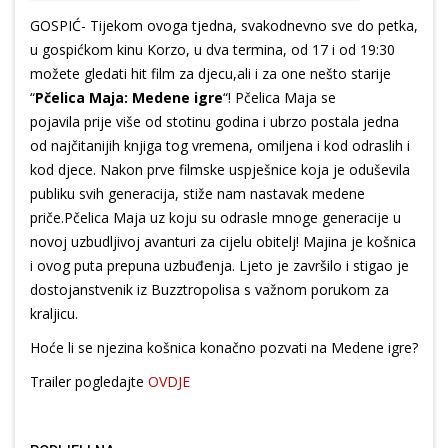
GOSPIĆ- Tijekom ovoga tjedna, svakodnevno sve do petka,
u gospićkom kinu Korzo, u dva termina, od 17 i od 19:30
možete gledati hit film za djecu,ali i za one nešto starije
“
Pčelica Maja: Medene igre
“! Pčelica Maja se
pojavila prije više od stotinu godina i ubrzo postala jedna
od najčitanijih knjiga tog vremena, omiljena i kod odraslih i
kod djece. Nakon prve filmske uspješnice koja je oduševila
publiku svih generacija, stiže nam nastavak medene
priče.Pčelica Maja uz koju su odrasle mnoge generacije u
novoj uzbudljivoj avanturi za cijelu obitelj! Majina je košnica
i ovog puta prepuna uzbuđenja. Ljeto je završilo i stigao je
dostojanstvenik iz Buzztropolisa s važnom porukom za
kraljicu.
Hoće li se njezina košnica konačno pozvati na Medene igre?
Trailer pogledajte
OVDJE