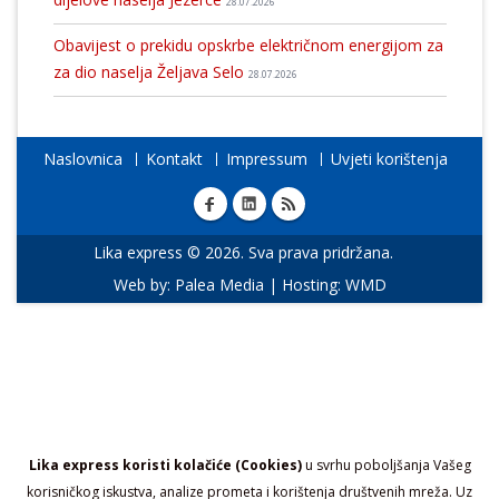
28.07.2026
Obavijest o prekidu opskrbe električnom energijom za
za dio naselja Željava Selo
28.07.2026
Naslovnica
Kontakt
Impressum
Uvjeti korištenja
Lika express © 2026. Sva prava pridržana.
Web by:
Palea Media
| Hosting:
WMD
Lika express koristi kolačiće (Cookies)
u svrhu poboljšanja Vašeg
korisničkog iskustva, analize prometa i korištenja društvenih mreža. Uz