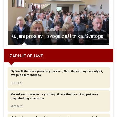
i dječaka uključilo se u rukomet u Brinje
Kuljani proslavili svoga zaštitnika, Svetoga Mateja
ZADNJE OBJAVE
Općina Udbina reagirala na prozivke: „Ne odlažemo opasan otpad,
sve je dokumentirano“
10.08.2026
Prekid vodoopskrbe na području Grada Gospića zbog puknuća
magistralnog cjevovoda
09.08.2026