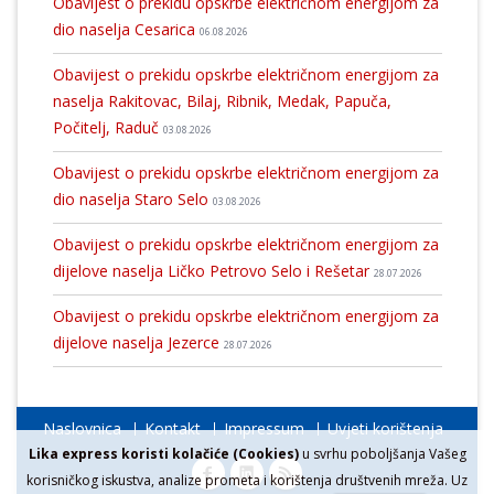
Obavijest o prekidu opskrbe električnom energijom za
dio naselja Cesarica
06.08.2026
Obavijest o prekidu opskrbe električnom energijom za
naselja Rakitovac, Bilaj, Ribnik, Medak, Papuča,
Počitelj, Raduč
03.08.2026
Obavijest o prekidu opskrbe električnom energijom za
dio naselja Staro Selo
03.08.2026
Obavijest o prekidu opskrbe električnom energijom za
dijelove naselja Ličko Petrovo Selo i Rešetar
28.07.2026
Obavijest o prekidu opskrbe električnom energijom za
dijelove naselja Jezerce
28.07.2026
Naslovnica
Kontakt
Impressum
Uvjeti korištenja
Lika express koristi kolačiće (Cookies)
u svrhu poboljšanja Vašeg
korisničkog iskustva, analize prometa i korištenja društvenih mreža. Uz