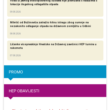
Voda iz javnog vodoopskrbnog sustava nije povezana s nalazima s
lokacije ilegalnog odlagališta otpada
09.08.2026
Miletić od Božinovića zatražio hitnu istragu zbog sumnje na
nezakonito odlaganje otpada na državnom zemljištu u Udbini
08.08.2026
Ličanke viceprvakinje Hrvatske na Državnoj završnici HEP turnira u
rukometu
07.08.2026
PROMO
HEP OBAVIJESTI