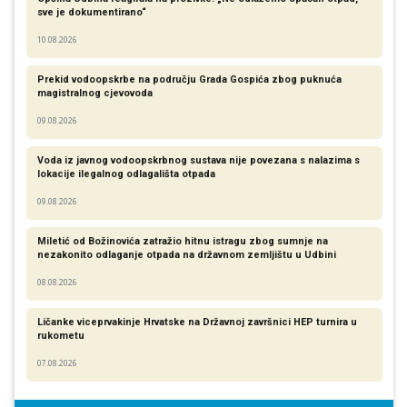
sve je dokumentirano“
10.08.2026
Prekid vodoopskrbe na području Grada Gospića zbog puknuća
magistralnog cjevovoda
09.08.2026
Voda iz javnog vodoopskrbnog sustava nije povezana s nalazima s
lokacije ilegalnog odlagališta otpada
09.08.2026
Miletić od Božinovića zatražio hitnu istragu zbog sumnje na
nezakonito odlaganje otpada na državnom zemljištu u Udbini
08.08.2026
Ličanke viceprvakinje Hrvatske na Državnoj završnici HEP turnira u
rukometu
07.08.2026