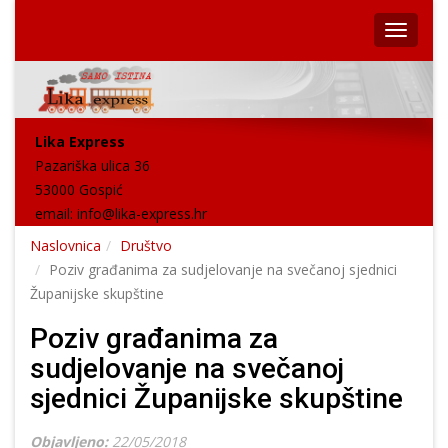
Lika Express
Pazariška ulica 36
53000 Gospić
email:
info@lika-express.hr
Naslovnica
Društvo
Poziv građanima za sudjelovanje na svečanoj sjednici
Županijske skupštine
Poziv građanima za
sudjelovanje na svečanoj
sjednici Županijske skupštine
Objavljeno:
22/05/2018