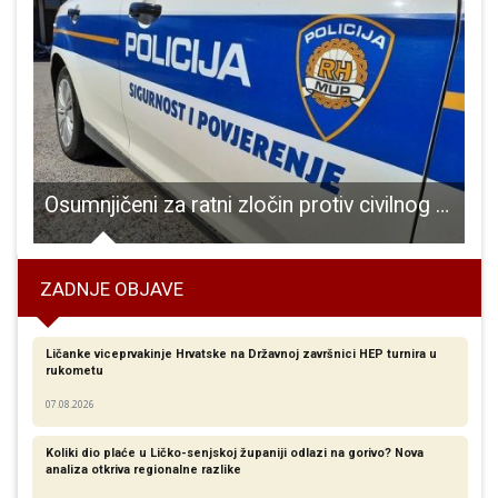
Osumnjičeni za ratni zločin protiv civilnog stanovništva
ZADNJE OBJAVE
Ličanke viceprvakinje Hrvatske na Državnoj završnici HEP turnira u
rukometu
07.08.2026
Koliki dio plaće u Ličko-senjskoj županiji odlazi na gorivo? Nova
analiza otkriva regionalne razlike​