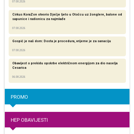
07.08.2026
Cirkus KoraZon otvorio Dječje ljeto u Otočcu uz žonglere, balone od
sapunice i radionicu za najmlađe
07.08.2026
Gospić je naš dom: Dosta je procedura, vrijeme je za sanaciju
07.08.2026
Obavijest o prekidu opskrbe električnom energijom za dio naselja
Cesarica
06.08.2026
PROMO
HEP OBAVIJESTI