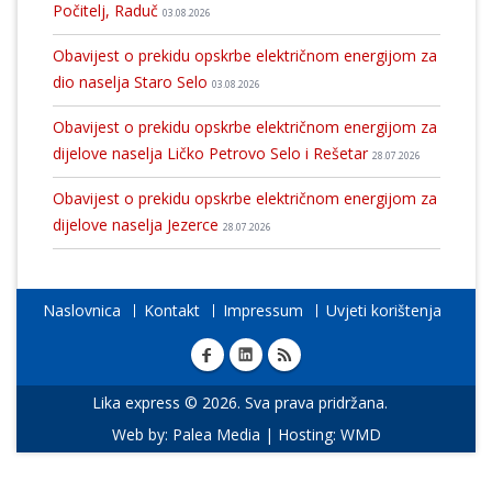
Počitelj, Raduč
03.08.2026
Obavijest o prekidu opskrbe električnom energijom za
dio naselja Staro Selo
03.08.2026
Obavijest o prekidu opskrbe električnom energijom za
dijelove naselja Ličko Petrovo Selo i Rešetar
28.07.2026
Obavijest o prekidu opskrbe električnom energijom za
dijelove naselja Jezerce
28.07.2026
Naslovnica
Kontakt
Impressum
Uvjeti korištenja
Lika express © 2026. Sva prava pridržana.
Web by:
Palea Media
| Hosting:
WMD