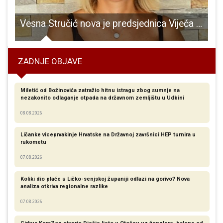
lijeđena
Vesna Stručić nova je predsjednica Vijeća roditelja RK Gospić
ZADNJE OBJAVE
Miletić od Božinovića zatražio hitnu istragu zbog sumnje na
nezakonito odlaganje otpada na državnom zemljištu u Udbini
08.08.2026
Ličanke viceprvakinje Hrvatske na Državnoj završnici HEP turnira u
rukometu
07.08.2026
Koliki dio plaće u Ličko-senjskoj županiji odlazi na gorivo? Nova
analiza otkriva regionalne razlike​
07.08.2026