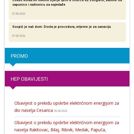
Cirkus KoraZon otvorio Dječje ljeto u Otočcu uz žonglere, balone od
sapunice i radionicu za najmlađe
07.08.2026
Gospić je naš dom: Dosta je procedura, vrijeme je za sanaciju
07.08.2026
PROMO
HEP OBAVIJESTI
Obavijest o prekidu opskrbe električnom energijom za
dio naselja Cesarica
06.08.2026
Obavijest o prekidu opskrbe električnom energijom za
naselja Rakitovac, Bilaj, Ribnik, Medak, Papuča,