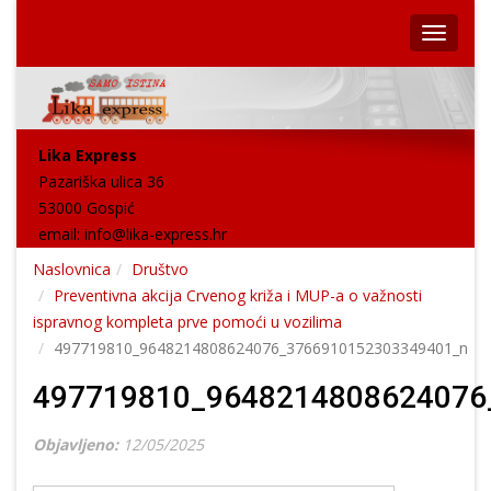
Lika Express
Pazariška ulica 36
53000 Gospić
email:
info@lika-express.hr
Naslovnica
Društvo
Preventivna akcija Crvenog križa i MUP-a o važnosti
ispravnog kompleta prve pomoći u vozilima
497719810_9648214808624076_3766910152303349401_n
497719810_9648214808624076
Objavljeno:
12/05/2025