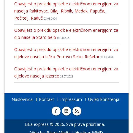
Obavijest o prekidu opskrbe električnom energijom za
naselja Rakitovac, Bilaj, Ribnik, Medak, Papuča,
Počitelj, Raduč
03.08.2026
Obavijest o prekidu opskrbe električnom energijom za
dio naselja Staro Selo
03.08.2026
Obavijest o prekidu opskrbe električnom energijom za
dijelove naselja Ličko Petrovo Selo i Rešetar
28.07.2026
Obavijest o prekidu opskrbe električnom energijom za
dijelove naselja Jezerce
28.07.2026
Naslovnica
Kontakt
Impressum
Uvjeti korištenja
Lika express © 2026. Sva prava pridržana.
Web by:
Palea Media
| Hosting:
WMD