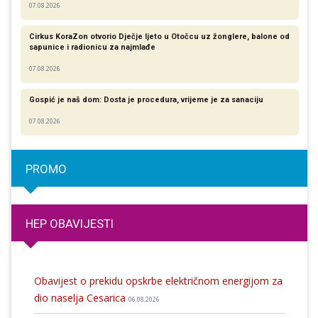
07.08.2026
Cirkus KoraZon otvorio Dječje ljeto u Otočcu uz žonglere, balone od
sapunice i radionicu za najmlađe
07.08.2026
Gospić je naš dom: Dosta je procedura, vrijeme je za sanaciju
07.08.2026
PROMO
HEP OBAVIJESTI
Obavijest o prekidu opskrbe električnom energijom za
dio naselja Cesarica
06.08.2026