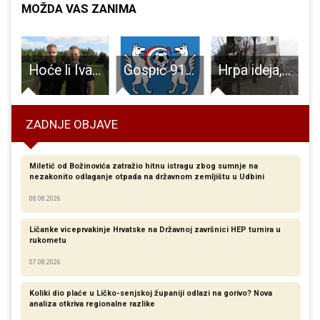
MOŽDA VAS ZANIMA
 u Gospiću 1945.godine
Hoće li Ivan Smolčić u prvom nastupu za reprezentaciju odmah i na teren?
Gospić 91 poražen kod Velog Vrha, poražena i Novalja, Otočac slavio
Hrpa ideja, a vremena i dokumenata malo
ZADNJE OBJAVE
Miletić od Božinovića zatražio hitnu istragu zbog sumnje na
nezakonito odlaganje otpada na državnom zemljištu u Udbini
08.08.2026
Ličanke viceprvakinje Hrvatske na Državnoj završnici HEP turnira u
rukometu
07.08.2026
Koliki dio plaće u Ličko-senjskoj županiji odlazi na gorivo? Nova
analiza otkriva regionalne razlike​