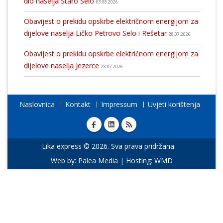
dio naselja Staro Selo
03.08.2026
Obavijest o prekidu opskrbe električnom energijom za
dijelove naselja Ličko Petrovo Selo i Rešetar
28.07.2026
Obavijest o prekidu opskrbe električnom energijom za
dijelove naselja Jezerce
28.07.2026
Naslovnica
Kontakt
Impressum
Uvjeti korištenja
Lika express © 2026. Sva prava pridržana.
Web by:
Palea Media
| Hosting:
WMD