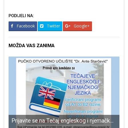
PODIJELI NA:
Facebook
Twitter
Google+
MOŽDA VAS ZANIMA
 HRVCON-a u NATO operaciju „KFOR“
Prijavite se na Tečaj engleskog i njemačkog jezika