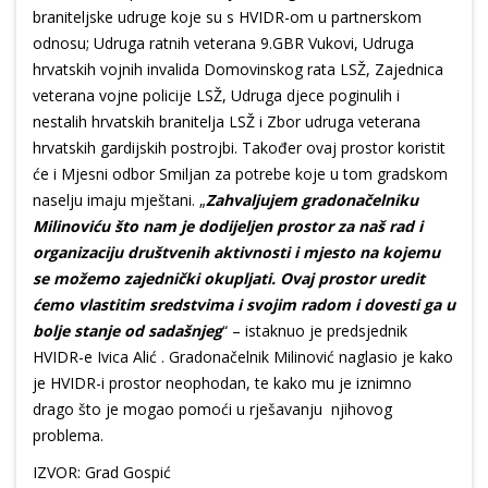
braniteljske udruge koje su s HVIDR-om u partnerskom
odnosu; Udruga ratnih veterana 9.GBR Vukovi, Udruga
hrvatskih vojnih invalida Domovinskog rata LSŽ, Zajednica
veterana vojne policije LSŽ, Udruga djece poginulih i
nestalih hrvatskih branitelja LSŽ i Zbor udruga veterana
hrvatskih gardijskih postrojbi. Također ovaj prostor koristit
će i Mjesni odbor Smiljan za potrebe koje u tom gradskom
naselju imaju mještani. „
Zahvaljujem gradonačelniku
Milinoviću što nam je dodijeljen prostor za naš rad i
organizaciju društvenih aktivnosti i mjesto na kojemu
se možemo zajednički okupljati. Ovaj prostor uredit
ćemo vlastitim sredstvima i svojim radom i dovesti ga u
bolje stanje od sadašnjeg
“ – istaknuo je predsjednik
HVIDR-e Ivica Alić . Gradonačelnik Milinović naglasio je kako
je HVIDR-i prostor neophodan, te kako mu je iznimno
drago što je mogao pomoći u rješavanju njihovog
problema.
IZVOR: Grad Gospić