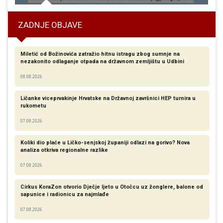
ZADNJE OBJAVE
Miletić od Božinovića zatražio hitnu istragu zbog sumnje na
nezakonito odlaganje otpada na državnom zemljištu u Udbini
08.08.2026
Ličanke viceprvakinje Hrvatske na Državnoj završnici HEP turnira u
rukometu
07.08.2026
Koliki dio plaće u Ličko-senjskoj županiji odlazi na gorivo? Nova
analiza otkriva regionalne razlike​
07.08.2026
Cirkus KoraZon otvorio Dječje ljeto u Otočcu uz žonglere, balone od
sapunice i radionicu za najmlađe
07.08.2026