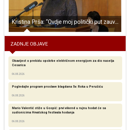
Kristina Prša: “Ovdje moj politički put zauvijek i u svakom obliku prestaje”!
D
ZADNJE OBJAVE
Obavijest o prekidu opskrbe električnom energijom za dio naselja
Cesarica
06.08.2026
Pogledajte program proslave blagdana Sv. Roka u Perušiću
06.08.2026
Mario Valentić stiže u Gospić: prvi vikend u rujnu hodat će sa
sudionicima Hrvatskog festivala hodanja
06.08.2026