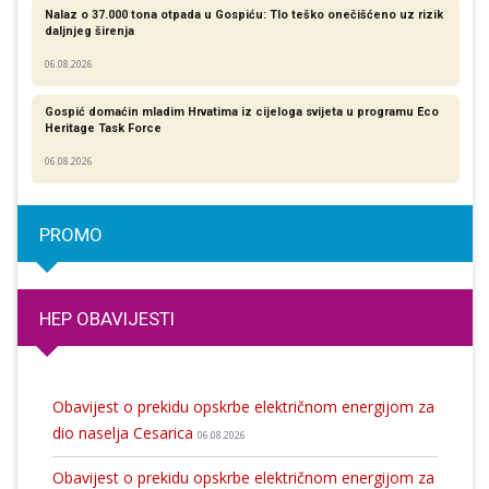
Nalaz o 37.000 tona otpada u Gospiću: Tlo teško onečišćeno uz rizik
daljnjeg širenja
06.08.2026
Gospić domaćin mladim Hrvatima iz cijeloga svijeta u programu Eco
Heritage Task Force
06.08.2026
PROMO
HEP OBAVIJESTI
Obavijest o prekidu opskrbe električnom energijom za
dio naselja Cesarica
06.08.2026
Obavijest o prekidu opskrbe električnom energijom za