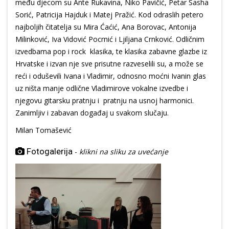
među djecom su Ante Rukavina, Niko Pavičić, Petar Sasha
Sorić, Patricija Hajduk i Matej Pražić. Kod odraslih petero
najboljih čitatelja su Mira Ćaćić, Ana Borovac, Antonija
Milinković, Iva Vidović Pocrnić i Ljiljana Crnković. Odličnim
izvedbama pop i rock klasika, te klasika zabavne glazbe iz
Hrvatske i izvan nje sve prisutne razveselili su, a može se
reći i oduševili Ivana i Vladimir, odnosno moćni Ivanin glas
uz ništa manje odlične Vladimirove vokalne izvedbe i
njegovu gitarsku pratnju i pratnju na usnoj harmonici.
Zanimljiv i zabavan događaj u svakom slučaju.
Milan Tomašević
Fotogalerija
-
klikni na sliku za uvećanje