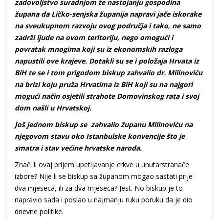
zadovoljstvo suradnjom te nastojanju gospodina
župana da Ličko-senjska županija napravi jače iskorake
na sveukupnom razvoju ovog područja i tako, ne samo
zadrži ljude na ovom teritoriju, nego omogući i
povratak mnogima koji su iz ekonomskih razloga
napustili ove krajeve. Dotakli su se i položaja Hrvata iz
BiH te se i tom prigodom biskup zahvalio dr. Milinoviću
na brizi koju pruža Hrvatima iz BiH koji su na najgori
mogući način osjetili strahote Domovinskog rata i svoj
dom našli u Hrvatskoj.
Još jednom biskup se zahvalio županu Milinoviću na
njegovom stavu oko Istanbulske konvencije što je
smatra i stav većine hrvatske naroda.
Znači li ovaj prijem upetljavanje crkve u unutarstranače
izbore? Nije li se biskup sa županom mogao sastati prije
dva mjeseca, ili za dva mjeseca? Jest. No biskup je to
napravio sada i poslao u najmanju ruku poruku da je dio
dnevne politike.