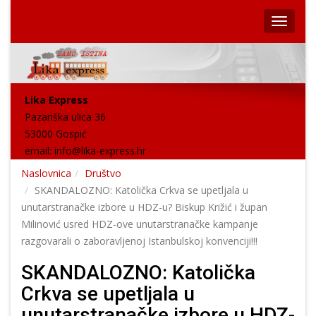
Lika Express
Pazariška ulica 36
53000 Gospić
email:
info@lika-express.hr
Naslovnica
Društvo
SKANDALOZNO: Katolička Crkva se upetljala u
unutarstranačke izbore u HDZ-u? Biskup Križić i župan
Milinović usred HDZ-ove unutarstranačke kampanje
razgovarali o zaboravljenoj Istanbulskoj konvenciji!!!
SKANDALOZNO: Katolička
Crkva se upetljala u
unutarstranačke izbore u HDZ-