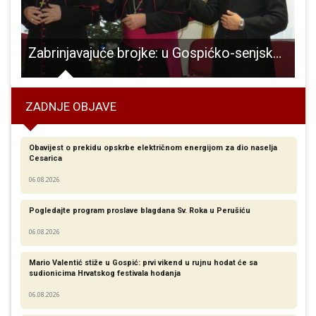
Zabrinjavajuće brojke: u Gospićko-senjskoj biskupiji ove godine 40 vjenčanja i 195 krizmanika manje nego lani!
ZADNJE OBJAVE
Obavijest o prekidu opskrbe električnom energijom za dio naselja
Cesarica
06.08.2026
Pogledajte program proslave blagdana Sv. Roka u Perušiću
06.08.2026
Mario Valentić stiže u Gospić: prvi vikend u rujnu hodat će sa
sudionicima Hrvatskog festivala hodanja
06.08.2026