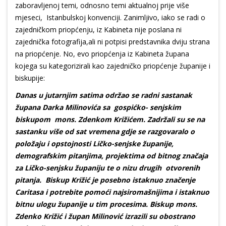
zaboravljenoj temi, odnosno temi aktualnoj prije više
mjeseci, Istanbulskoj konvenciji. Zanimljivo, iako se radi o
zajedničkom priopćenju, iz Kabineta nije poslana ni
zajednička fotografija,ali ni potpisi predstavnika dviju strana
na priopćenje. No, evo priopćenja iz Kabineta župana
kojega su kategorizirali kao zajedničko priopćenje županije i
biskupije:
Danas u jutarnjim satima održao se radni sastanak
župana Darka Milinovića sa gospićko-
senjskim
biskupom mons. Zdenkom Križićem. Zadržali su se na
sastanku više od sat vremena gdje se razgovaralo o
položaju i opstojnosti Ličko-senjske županije,
demografskim pitanjima, projektima od bitnog značaja
za Ličko-senjsku županiju te o nizu drugih otvorenih
pitanja. Biskup Križić je posebno istaknuo značenje
Caritasa i potrebite pomoći najsiromašnijima i istaknuo
bitnu ulogu županije u tim procesima. Biskup mons.
Zdenko Križić i župan Milinović izrazili su obostrano