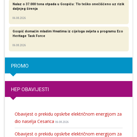
Nalaz o 37.000 tona otpada u Gospiću: Tlo teško onečišćeno uz rizik
daljnjeg širenja
06.08.2026
Gospić domaćin mladim Hrvatima iz cijeloga svijeta u programu Eco
Heritage Task Force
06.08.2026
PROMO
HEP OBAVIJESTI
Obavijest o prekidu opskrbe električnom energijom za
dio naselja Cesarica
06.08.2026
Obavijest o prekidu opskrbe električnom energijom za