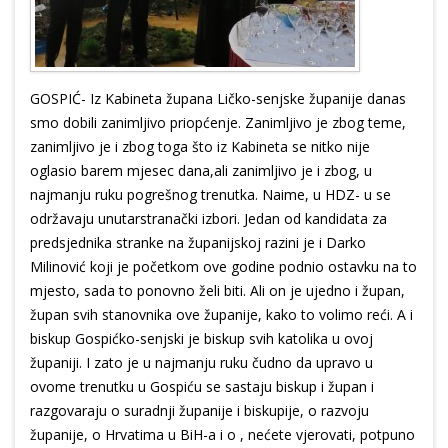
GOSPIĆ- Iz Kabineta župana Ličko-senjske županije danas
smo dobili zanimljivo priopćenje. Zanimljivo je zbog teme,
zanimljivo je i zbog toga što iz Kabineta se nitko nije
oglasio barem mjesec dana,ali zanimljivo je i zbog, u
najmanju ruku pogrešnog trenutka. Naime, u HDZ- u se
održavaju unutarstranački izbori. Jedan od kandidata za
predsjednika stranke na županijskoj razini je i Darko
Milinović koji je početkom ove godine podnio ostavku na to
mjesto, sada to ponovno želi biti. Ali on je ujedno i župan,
župan svih stanovnika ove županije, kako to volimo reći. A i
biskup Gospićko-senjski je biskup svih katolika u ovoj
županiji. I zato je u najmanju ruku čudno da upravo u
ovome trenutku u Gospiću se sastaju biskup i župan i
razgovaraju o suradnji županije i biskupije, o razvoju
županije, o Hrvatima u BiH-a i o , nećete vjerovati, potpuno