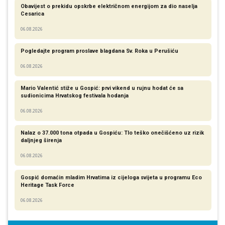
Obavijest o prekidu opskrbe električnom energijom za dio naselja
Cesarica
06.08.2026
Pogledajte program proslave blagdana Sv. Roka u Perušiću
06.08.2026
Mario Valentić stiže u Gospić: prvi vikend u rujnu hodat će sa
sudionicima Hrvatskog festivala hodanja
06.08.2026
Nalaz o 37.000 tona otpada u Gospiću: Tlo teško onečišćeno uz rizik
daljnjeg širenja
06.08.2026
Gospić domaćin mladim Hrvatima iz cijeloga svijeta u programu Eco
Heritage Task Force
06.08.2026