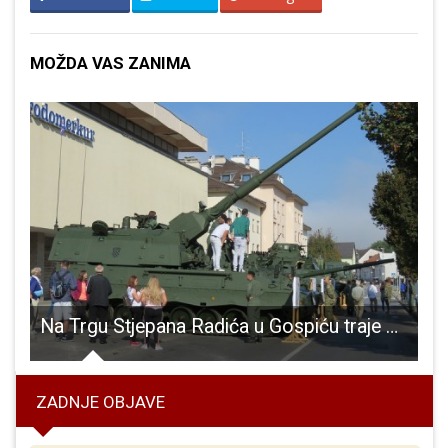
MOŽDA VAS ZANIMA
uh Božića na kreativnoj radionici u gospićkoj knjižnici
Na Trgu Stjepana Radića u Gospiću traje obilježavanje akcije “Medački džep”
ZADNJE OBJAVE