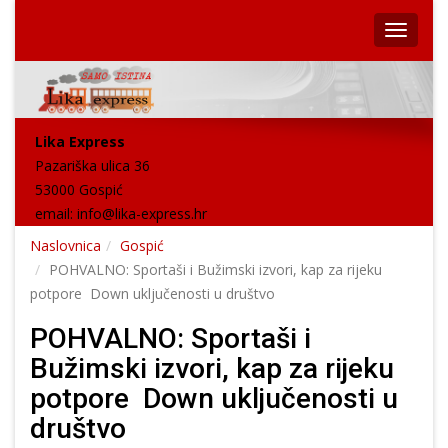
Lika Express
Pazariška ulica 36
53000 Gospić
email:
info@lika-express.hr
Naslovnica
Gospić
POHVALNO: Sportaši i Bužimski izvori, kap za rijeku
potpore Down uključenosti u društvo
POHVALNO: Sportaši i
Bužimski izvori, kap za rijeku
potpore Down uključenosti u
društvo