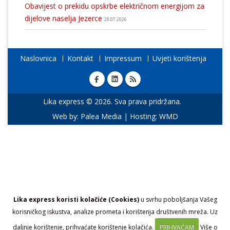
Obavijest o prekidu opskrbe električnom energijom za
dijelove naselja Jezerce
28.07.2026
Naslovnica
Kontakt
Impressum
Uvjeti korištenja
Lika express © 2026. Sva prava pridržana.
Web by:
Palea Media
| Hosting:
WMD
Lika express koristi kolačiće (Cookies)
u svrhu poboljšanja Vašeg
korisničkog iskustva, analize prometa i korištenja društvenih mreža. Uz
daljnje korištenje, prihvaćate korištenje kolačića.
PRIHVAĆAM
Više o