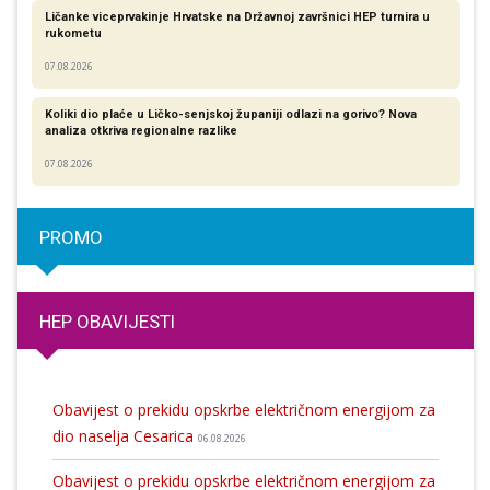
Ličanke viceprvakinje Hrvatske na Državnoj završnici HEP turnira u
rukometu
07.08.2026
Koliki dio plaće u Ličko-senjskoj županiji odlazi na gorivo? Nova
analiza otkriva regionalne razlike​
07.08.2026
PROMO
HEP OBAVIJESTI
Obavijest o prekidu opskrbe električnom energijom za
dio naselja Cesarica
06.08.2026
Obavijest o prekidu opskrbe električnom energijom za