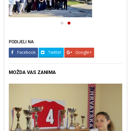
PODIJELI NA:
Facebook
Twitter
Google+
MOŽDA VAS ZANIMA