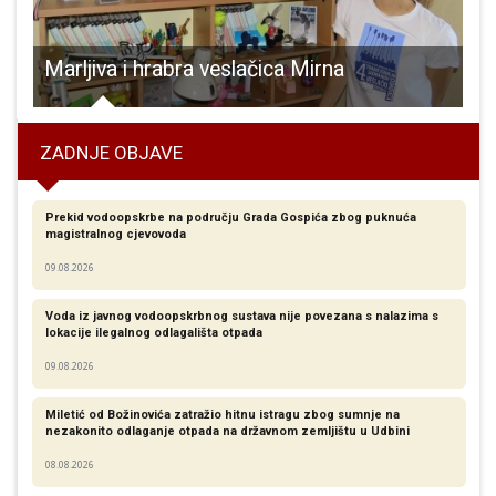
i manje oglasa za posao
Marljiva i hrabra veslačica Mirna
ZADNJE OBJAVE
Prekid vodoopskrbe na području Grada Gospića zbog puknuća
magistralnog cjevovoda
09.08.2026
Voda iz javnog vodoopskrbnog sustava nije povezana s nalazima s
lokacije ilegalnog odlagališta otpada
09.08.2026
Miletić od Božinovića zatražio hitnu istragu zbog sumnje na
nezakonito odlaganje otpada na državnom zemljištu u Udbini
08.08.2026