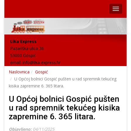
Lika Express
Pazariška ulica 36
53000 Gospić
email:
info@lika-express.hr
Naslovnica
Gospić
U Općoj bolnici Gospić pušten u rad spremnik tekućeg
kisika zapremine 6. 365 litara.
U Općoj bolnici Gospić pušten
u rad spremnik tekućeg kisika
zapremine 6. 365 litara.
Objavljeno:
04/11/2025