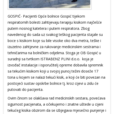
GOSPIĆ- Pacijenti Opće bolnice Gospić tijekom
respiratornih bolesti zahtijevaju terapiju kisikom najčešće
putem nosnog katetera i putem respiratora. Zbog
navedenog do sada uz svakog teškog pacijenta stajale su
boce s kisikom koje su bile visoke oko dva metra, teške i
izuzetno zahtjevne za rukovanje medicinskim sestrama i
tehničarima na bolničkim odjelima. Stoga je OB Gospić u
suradnji sa tvrtkom ISTRABENZ PLINI d.o.o. koja je
izvođač instalacije i isporučitelj opreme dobavila spremnik
sa tekućim kisikom koji u svojoj punoj težini doseže 17
tona u kojem se nalazi tekući kisik, a koji će biti povezan na
postojeći sustav opskrbe bolnice tj. kroz cijevi u zidu će
putovati do pacijenta.
Ovim činom se olakšava rad medicinskih sestara, povećava
sigurnost pacijenata, a očekujemo i znatne uštede u cijeni
tekućeg kisika obzirom da se izbjegava mjesečno punjenje i