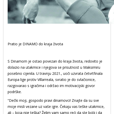
Pratio je DINAMO do kraja života
S Dinamom je ostao povezan do kraja života, redovito je
dolazio na utakmice i njegova se prisutnost u Maksimiru
posebno cijenila. U travnju 2021., uoči uzvrata četvrtfinala
Europa lige protiv Villarreala, svratio je do svlačionice,
razgovarao s igračima i održao im motivacijski govor
podrške.
“Dečki moji, gospodo pravi dinamovci! Znajte da su sve
moje misli vezane uz vaše igre. Čekaju vas teške utakmice,
ali – koja nije teška? Želim vam samo reći da ste bolji i da