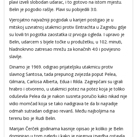
plavi izveli slobodan udarac, i to gotovo na istom mjestu.
Belin je pogodio rašlje. Plavi su pobijedili 3:0.
Vjerojatno najvažniji pogodak u karijeri postigao je u
mitskoj uzvratnoj utakmici protiv Eintrachta u Zagrebu gdje
su lovili tri pogotka zaostatka iz prvoga ogleda. I upravo je
Belin, udarcem s bijele točke u produžetku, u 102. minuti,
hladnokrvno zatresao mrežu za konačnih 4:0 i povijesno
slavlje.
Dinamo je 1969. odigrao prijateljsku utakmicu protiv
slavnog Santosa, tada prepunog zvijezda poput Pelea,
Gilmara, Carlosa Alberta, Edua i Rilda. Zagrepčani su igrali
hrabro i otvoreno, u utakmici potez na potez koja je toliko
oduševila Pelea da je nakon susreta poručio kako nikad nije
vidio momčad koja se tako nadigrava te da bi najradije
odmah sutradan odigrao revanš. Među najboljima na
terenu bio je Rudi Belin.
Marijan Čerček godinama kasnije opisao je koliko je Belin
dominirao u tom ogledu i kako je njegova izvedba ostavila