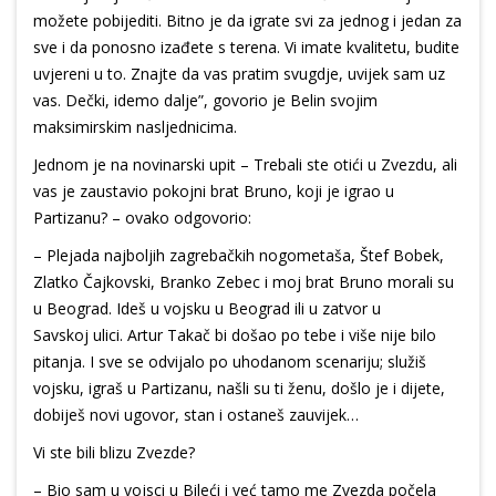
možete pobijediti. Bitno je da igrate svi za jednog i jedan za
sve i da ponosno izađete s terena. Vi imate kvalitetu, budite
uvjereni u to. Znajte da vas pratim svugdje, uvijek sam uz
vas. Dečki, idemo dalje”, govorio je Belin svojim
maksimirskim nasljednicima.
Jednom je na novinarski upit – Trebali ste otići u Zvezdu, ali
vas je zaustavio pokojni brat Bruno, koji je igrao u
Partizanu? – ovako odgovorio:
– Plejada najboljih zagrebačkih nogometaša, Štef Bobek,
Zlatko Čajkovski, Branko Zebec i moj brat Bruno morali su
u Beograd. Ideš u vojsku u Beograd ili u zatvor u
Savskoj ulici. Artur Takač bi došao po tebe i više nije bilo
pitanja. I sve se odvijalo po uhodanom scenariju; služiš
vojsku, igraš u Partizanu, našli su ti ženu, došlo je i dijete,
dobiješ novi ugovor, stan i ostaneš zauvijek…
Vi ste bili blizu Zvezde?
– Bio sam u vojsci u Bileći i već tamo me Zvezda počela