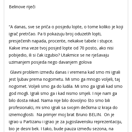
Belinove riječi
“A danas, sve se priča o posjedu lopte, o tome koliko je koji
igrač pretrčao. Pa ti pokazuju broj oduzetih lopti,
presječenih napada, procente, nekakve tabele i stupce.
Kakve ima veze tvoj posjed lopte od 70 posto, ako nisi
pobijedio, ili si čak izgubio? Utakmice se ne rješavaju
uzimanjem posjeda nego davanjem golova
Glavni problem između danas i vremena kad smo mi igrali
jest ljubav prema nogometu. Mi smo ga mnogo voljeli, taj
nogomet. Voljeli smo ga do ludila. Mi smo ga igrali kad smo
god mogli. Igrali smo ga i kad nismo smjeli. I nije nam ga
bilo dosta nikad. Nama nije bilo dovoljno što smo bili
profesionalci, mi smo igrali sa svojim dečkima iz kraja do
iznemoglosti. Na primjer moj brat Bruno BELIN. On je
igrao u Partizanu i igrao je za jugoslavensku reprezentaciju,
bio je desni bek. I tako, bude pauza između sezona, na