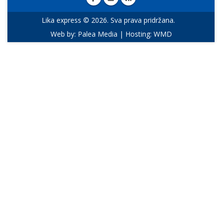
Lika express © 2026. Sva prava pridržana.
Web by:
Palea Media
| Hosting:
WMD