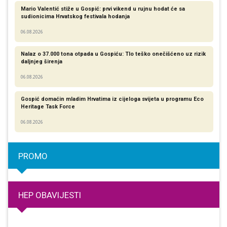
Mario Valentić stiže u Gospić: prvi vikend u rujnu hodat će sa
sudionicima Hrvatskog festivala hodanja
06.08.2026
Nalaz o 37.000 tona otpada u Gospiću: Tlo teško onečišćeno uz rizik
daljnjeg širenja
06.08.2026
Gospić domaćin mladim Hrvatima iz cijeloga svijeta u programu Eco
Heritage Task Force
06.08.2026
PROMO
HEP OBAVIJESTI