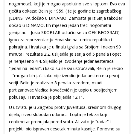
nogometaš, koji je mogao apsolutno sve s loptom. Evo dva
rječita dokaza: Belin je 1959. ( te je godine iz zagrebačkog
JEDINSTVA došao u DINAMO, Zambata je iz Sinja također
došao u DINAMO, tih mjeseci jedan treći nogometni
genijalac – Josip SKOBLAR odlučio se za OFK BEOGRAD)
igrao za reprezentaciju Hrvatske na turniru republika i
pokrajina. Hrvatska je u finalu igrala sa Srbijom i nakon 90
minuta i rezultata 2:2, uslijedila je serija od 5 penala i opet
je neriješeno 4:4. Slijedilo je izvođenje jedanaesteraca
“jedan na jedan”, i kako su se svi ustručavali, Belin je rekao
– “mogao bih ja”…iako nije izvodio jedanaesterce u prvoj
seriji. Belin je realizirao 8 penala zaredom, mladi
partizanovac Vladica Kovačević nije uspio u posljednjem
pokušaju i Hrvatska je pobijedila 12:11.
U uzvratu je u Zagrebu protiv Juventusa, sredinom drugog
dijela, izveo slobodan udarac… Lopta je tek za koji
centimetar prohujala pored vrata. Ali zato je “radar” i
projektil bio ispravan desetak minuta kasnije. Ponovno su