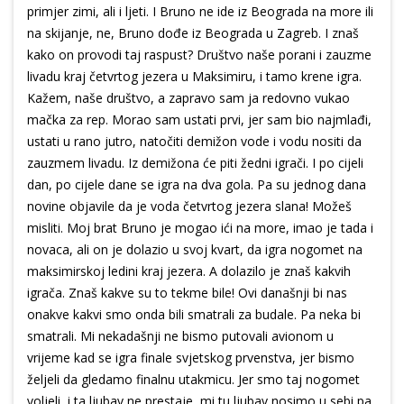
primjer zimi, ali i ljeti. I Bruno ne ide iz Beograda na more ili
na skijanje, ne, Bruno dođe iz Beograda u Zagreb. I znaš
kako on provodi taj raspust? Društvo naše porani i zauzme
livadu kraj četvrtog jezera u Maksimiru, i tamo krene igra.
Kažem, naše društvo, a zapravo sam ja redovno vukao
mačka za rep. Morao sam ustati prvi, jer sam bio najmlađi,
ustati u rano jutro, natočiti demižon vode i vodu nositi da
zauzmem livadu. Iz demižona će piti žedni igrači. I po cijeli
dan, po cijele dane se igra na dva gola. Pa su jednog dana
novine objavile da je voda četvrtog jezera slana! Možeš
misliti. Moj brat Bruno je mogao ići na more, imao je tada i
novaca, ali on je dolazio u svoj kvart, da igra nogomet na
maksimirskoj ledini kraj jezera. A dolazilo je znaš kakvih
igrača. Znaš kakve su to tekme bile! Ovi današnji bi nas
onakve kakvi smo onda bili smatrali za budale. Pa neka bi
smatrali. Mi nekadašnji ne bismo putovali avionom u
vrijeme kad se igra finale svjetskog prvenstva, jer bismo
željeli da gledamo finalnu utakmicu. Jer smo taj nogomet
voljeli, i ta ljubav ne prestaje, mi tu ljubav nosimo u sebi pa