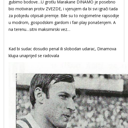
gubimo bodove…U grotlu Marakane DINAMO je posebno
bio motiviran protiv ZVEZDE, i vjerujem da bi svi igrači tada
za pobjedu otpisali premije. Bile su to nogometne rapsodije
u modrom, gospodskim gardom i fair-play ponašenjem. A
na terenu…sitni maksimirski vez…
Kad bi sudac dosudio penal ili slobodan udarac, Dinamova
klupa unaprijed se radovala