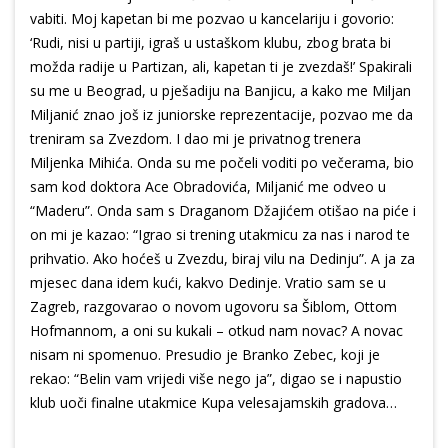
vabiti. Moj kapetan bi me pozvao u kancelariju i govorio:
‘Rudi, nisi u partiji, igraš u ustaškom klubu, zbog brata bi
možda radije u Partizan, ali, kapetan ti je zvezdaš!’ Spakirali
su me u Beograd, u pješadiju na Banjicu, a kako me Miljan
Miljanić znao još iz juniorske reprezentacije, pozvao me da
treniram sa Zvezdom. I dao mi je privatnog trenera
Miljenka Mihića. Onda su me počeli voditi po večerama, bio
sam kod doktora Ace Obradovića, Miljanić me odveo u
“Maderu”. Onda sam s Draganom Džajićem otišao na piće i
on mi je kazao: “Igrao si trening utakmicu za nas i narod te
prihvatio. Ako hoćeš u Zvezdu, biraj vilu na Dedinju”. A ja za
mjesec dana idem kući, kakvo Dedinje. Vratio sam se u
Zagreb, razgovarao o novom ugovoru sa Šiblom, Ottom
Hofmannom, a oni su kukali – otkud nam novac? A novac
nisam ni spomenuo. Presudio je Branko Zebec, koji je
rekao: “Belin vam vrijedi više nego ja”, digao se i napustio
klub uoči finalne utakmice Kupa velesajamskih gradova…