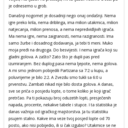
je odnesemo u grob.
Današnji nogomet je dosadniji nego onaj ondašnji. Nema
igre preko krila, nema driblinga, ima milion utakmica, milion
natjecanja, milion prenosa, a nema nepredvidljivih igrača.
Ma nema igre, nema zaigranosti, nema razigranosti. Ima
samo žurbe i dosadnog dodavanja, ja tebi ti meni. Muko
moja pređi na drugoga. Do besvijesti. I nema igrača koji su
gladni golova. A zašto? Zato što je dupli pas pred
izumiranjem. Bez duplog pasa nema ljepote, nema golova.
A mi smo jednom pobijedili Partizana sa 7:2 u kupu, a
poluvrijeme je bilo 2:2. A Zvezdu smo tukli sa 6:0 u
prvenstvu. Zambati nikad nije bilo dosta golova. A danas,
sve se priča o posjedu lopte, o tome koliko je koji igrač
pretrčao. Pa ti pokazuju broj oduzetih lopti, presječenih
napada, procente, nekakve tabele i stupce. I ta statistika je
danas važnija od igračkog majstorstva. Ja tu statistiku
psujem stalno. Kakve ima veze tvoj posjed lopte od 70
posto, ako nisi pobijedio, ili si čak izgubio? Utakmice se ne