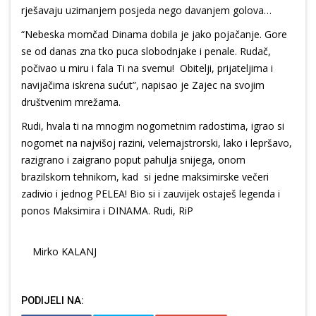
rješavaju uzimanjem posjeda nego davanjem golova…
“Nebeska momčad Dinama dobila je jako pojačanje. Gore
se od danas zna tko puca slobodnjake i penale. Rudač,
počivao u miru i fala Ti na svemu! Obitelji, prijateljima i
navijačima iskrena sućut”, napisao je Zajec na svojim
društvenim mrežama.
Rudi, hvala ti na mnogim nogometnim radostima, igrao si
nogomet na najvišoj razini, velemajstrorski, lako i lepršavo,
razigrano i zaigrano poput pahulja snijega, onom
brazilskom tehnikom, kad si jedne maksimirske večeri
zadivio i jednog PELEA! Bio si i zauvijek ostaješ legenda i
ponos Maksimira i DINAMA. Rudi, RiP
Mirko KALANJ
PODIJELI NA: