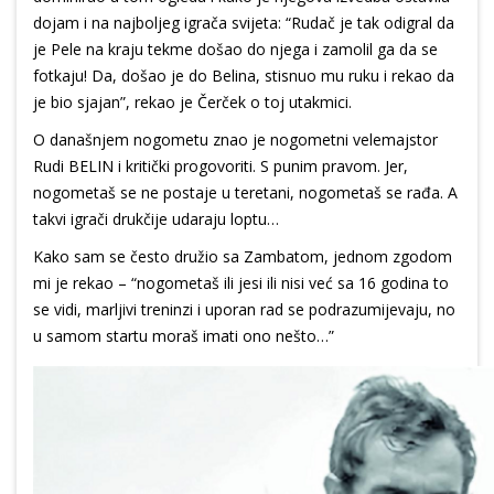
dojam i na najboljeg igrača svijeta: “Rudač je tak odigral da
je Pele na kraju tekme došao do njega i zamolil ga da se
fotkaju! Da, došao je do Belina, stisnuo mu ruku i rekao da
je bio sjajan”, rekao je Čerček o toj utakmici.
O današnjem nogometu znao je nogometni velemajstor
Rudi BELIN i kritički progovoriti. S punim pravom. Jer,
nogometaš se ne postaje u teretani, nogometaš se rađa. A
takvi igrači drukčije udaraju loptu…
Kako sam se često družio sa Zambatom, jednom zgodom
mi je rekao – “nogometaš ili jesi ili nisi već sa 16 godina to
se vidi, marljivi treninzi i uporan rad se podrazumijevaju, no
u samom startu moraš imati ono nešto…”