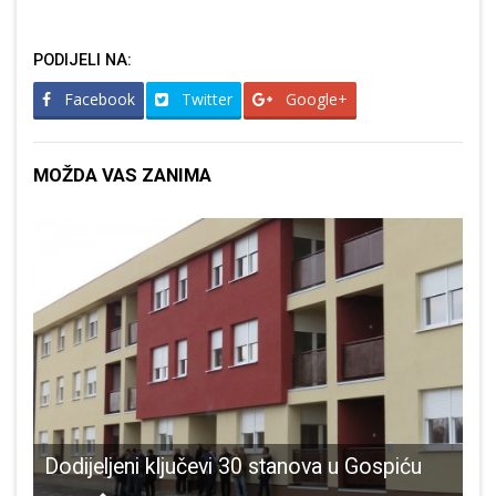
PODIJELI NA:
Facebook
Twitter
Google+
MOŽDA VAS ZANIMA
lih od COVID-19 na 100,000 stanovnika Ličko-senjska županija je druga u Hrvatskoj
Dodijeljeni ključevi 30 stanova u Gospiću