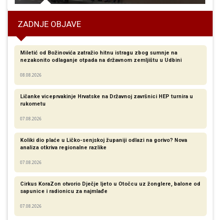
ZADNJE OBJAVE
Miletić od Božinovića zatražio hitnu istragu zbog sumnje na
nezakonito odlaganje otpada na državnom zemljištu u Udbini
08.08.2026
Ličanke viceprvakinje Hrvatske na Državnoj završnici HEP turnira u
rukometu
07.08.2026
Koliki dio plaće u Ličko-senjskoj županiji odlazi na gorivo? Nova
analiza otkriva regionalne razlike​
07.08.2026
Cirkus KoraZon otvorio Dječje ljeto u Otočcu uz žonglere, balone od
sapunice i radionicu za najmlađe
07.08.2026