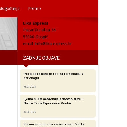
 događanja
Promo
Lika Express
Pazariška ulica 36
53000 Gospić
email:
info@lika-express.hr
ZADNJE OBJAVE
Pogledajte kako je bilo na pickleballu u
Karlobagu
05.08.2026
Ljetna STEM akademija ponovno stiže u
Nikola Tesla Experience Centar
04.08.2026
Krasno se priprema za svetkovinu Velike