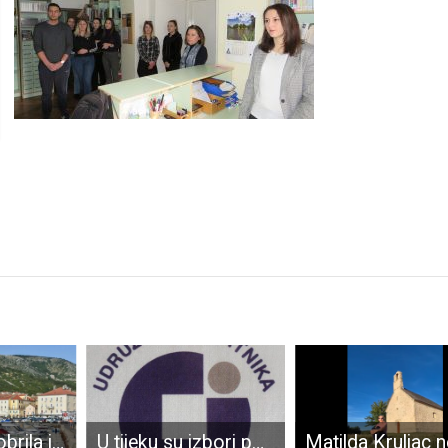
Vlada RH odobrila izgradnju novog centra za starije u Senju vrijednog 10.852.462,57 eura
U tijeku su izbori po cehovima u Udruženju obrtnika Gospić