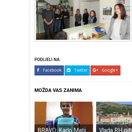
PODIJELI NA:
Facebook
Twitter
Google+
MOŽDA VAS ZANIMA
Bez obrtnika poslodavaca – nema radnih mjesta
BRAVO: Karlo Matijević izvrstan, novi uspjeh kadeta šahovskog kluba Gospić