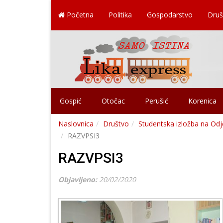
Početna
Politika
Gospodarstvo
Druš
Gospić
Otočac
Perušić
Korenica
Naslovnica
Društvo
Studentska izložba na Odj
RAZVPSI3
RAZVPSI3
Objavljeno:
20/02/2020