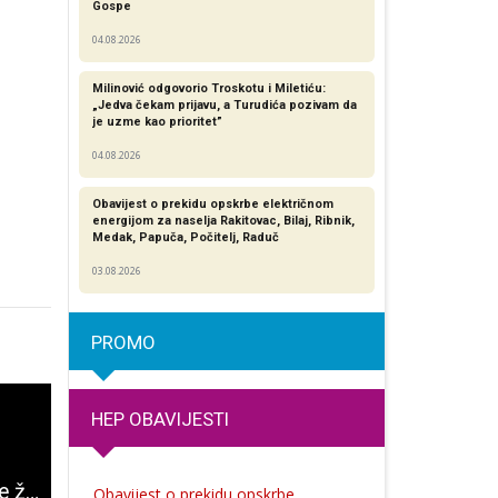
Gospe
04.08.2026
Milinović odgovorio Troskotu i Miletiću:
„Jedva čekam prijavu, a Turudića pozivam da
je uzme kao prioritet”
04.08.2026
Obavijest o prekidu opskrbe električnom
energijom za naselja Rakitovac, Bilaj, Ribnik,
Medak, Papuča, Počitelj, Raduč
03.08.2026
PROMO
HEP OBAVIJESTI
Matilda Kruljac ne želi razmišljati o svom karcinomu i bavi se samo pozitivnim stvarima
Večeras otvorenje izložbe autorice Marice Vrkljan Bazjak, rođene Gospićanke
LiPO odnio pobjedu u Gospiću i osvojio većinu u Vijeću mjesnog odbora
Obavijest o prekidu opskrbe