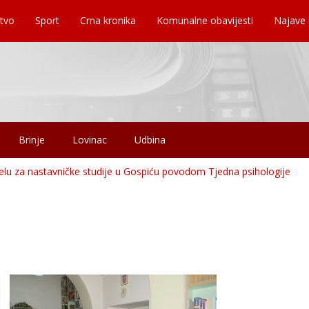
tvo
Sport
Crna kronika
Komunalne obavijesti
Najave
Brinje
Lovinac
Udbina
elu za nastavničke studije u Gospiću povodom Tjedna psihologije