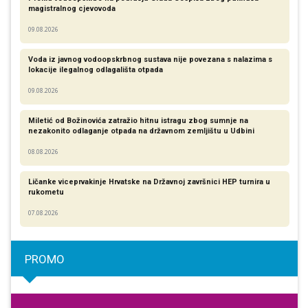
magistralnog cjevovoda
09.08.2026
Voda iz javnog vodoopskrbnog sustava nije povezana s nalazima s
lokacije ilegalnog odlagališta otpada
09.08.2026
Miletić od Božinovića zatražio hitnu istragu zbog sumnje na
nezakonito odlaganje otpada na državnom zemljištu u Udbini
08.08.2026
Ličanke viceprvakinje Hrvatske na Državnoj završnici HEP turnira u
rukometu
07.08.2026
PROMO