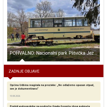
POHVALNO: Nacionalni park Plitvička Jezera Parku prirode Velebit donirao turistički vlak
ZADNJE OBJAVE
Općina Udbina reagirala na prozivke: „Ne odlažemo opasan otpad,
sve je dokumentirano“
10.08.2026
Prekid vodoopskrbe na području Grada Gospića zbog puknuća