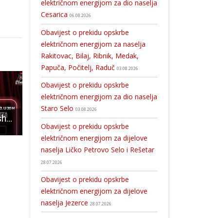
električnom energijom za dio naselja
Cesarica
06.08.2026
Obavijest o prekidu opskrbe
električnom energijom za naselja
Rakitovac, Bilaj, Ribnik, Medak,
Papuča, Počitelj, Raduč
03.08.2026
Obavijest o prekidu opskrbe
električnom energijom za dio naselja
Staro Selo
03.08.2026
Bloger Krule sa showom „Obrana i zaštita od gluposti“ u Gospiću!
LAG Lika organizira prvi LAG hackathon u Hrvatskoj – mladi će razvijati i provoditi rješenja za izazove ruralnih sredina
LIJEPO: Kino na otvorenom u Mušal
Obavijest o prekidu opskrbe
električnom energijom za dijelove
naselja Ličko Petrovo Selo i Rešetar
28.07.2026
Obavijest o prekidu opskrbe
električnom energijom za dijelove
naselja Jezerce
28.07.2026