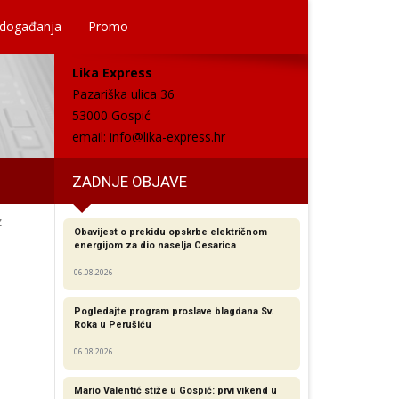
 događanja
Promo
Lika Express
Pazariška ulica 36
53000 Gospić
email:
info@lika-express.hr
ZADNJE OBJAVE
z
Obavijest o prekidu opskrbe električnom
energijom za dio naselja Cesarica
06.08.2026
Pogledajte program proslave blagdana Sv.
Roka u Perušiću
06.08.2026
Mario Valentić stiže u Gospić: prvi vikend u