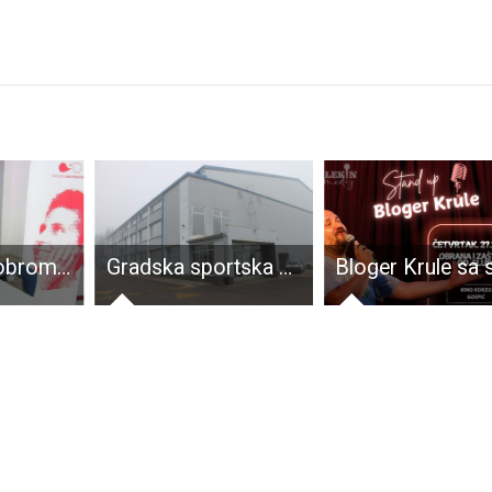
Ličani se u dobrom broju odazvali na akciju Zaklade svoje Ličanke!!!
Gradska sportska dvorana otvorena za vjenčanja