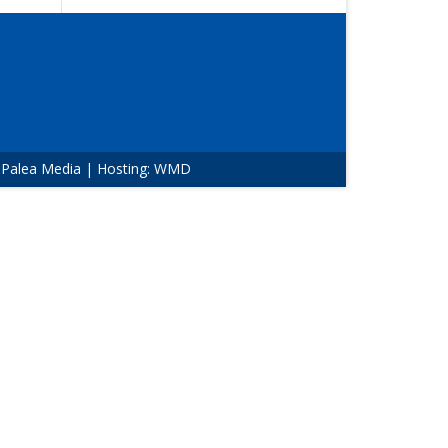
:
Palea Media
| Hosting:
WMD