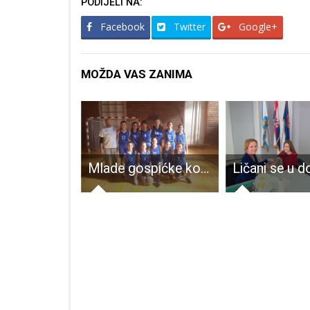
PODIJELI NA:
Facebook
Twitter
Google+
MOŽDA VAS ZANIMA
Danas 105 novooboljelih od COVID-19
Mlade gospićke košarkašice uvjerljive u ličkom derbiju!