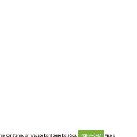
je korištenje, prihvaćate korištenje kolačića.
PRIHVAĆAM
Više o