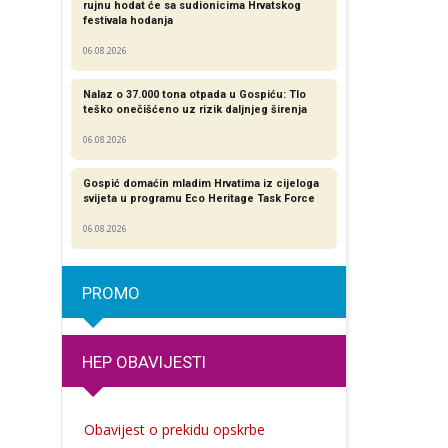
rujnu hodat će sa sudionicima Hrvatskog
festivala hodanja
06.08.2026
Nalaz o 37.000 tona otpada u Gospiću: Tlo
teško onečišćeno uz rizik daljnjeg širenja
06.08.2026
Gospić domaćin mladim Hrvatima iz cijeloga
svijeta u programu Eco Heritage Task Force
06.08.2026
PROMO
HEP OBAVIJESTI
Obavijest o prekidu opskrbe