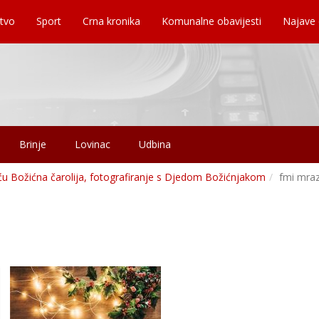
tvo
Sport
Crna kronika
Komunalne obavijesti
Najave
Brinje
Lovinac
Udbina
iću Božićna čarolija, fotografiranje s Djedom Božićnjakom
fmi mra