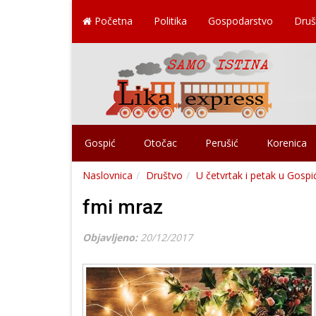
Početna
Politika
Gospodarstvo
Druš
Gospić
Otočac
Perušić
Korenica
Naslovnica
Društvo
U četvrtak i petak u Gosp
fmi mraz
Objavljeno:
20/12/2017