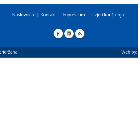
Naslovnica
Kontakt
Impressum
Uvjeti korištenja
 pridržana.
Web by