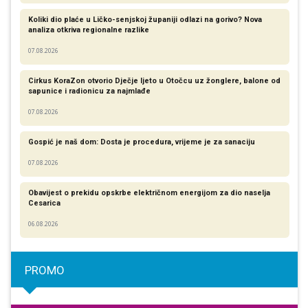
Koliki dio plaće u Ličko-senjskoj županiji odlazi na gorivo? Nova
analiza otkriva regionalne razlike​
07.08.2026
Cirkus KoraZon otvorio Dječje ljeto u Otočcu uz žonglere, balone od
sapunice i radionicu za najmlađe
07.08.2026
Gospić je naš dom: Dosta je procedura, vrijeme je za sanaciju
07.08.2026
Obavijest o prekidu opskrbe električnom energijom za dio naselja
Cesarica
06.08.2026
PROMO