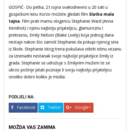
GOSPIĆ- Do petka, 21.rujna svakodnevno u 20 sati u
gospićkom kinu Korzo možete gledati film
Slatka mala
tajna
. Film prati mamu vlogericu Stephanie Ward (Anna
Kendrick) i njenu najbolju prijateljicu, glamuroznu i
prekrasnu, Emily Nelson (Blake Lively) koja jednog dana
nestaje nakon što zamoli Stephanie da pokupi njenog sina
iz škole. Stephanie istog trena pokušava otkriti istinu vezanu
za iznenadni nestanak svoje najbolje prijateljice Emily iz
grada. Stephanie se udružuje s Emilynim mužem te se
ubrzo počinje pitati poznaje li svoju najbolju prijateljicu
onoliko dobro koliko je mislila.
PODIJELI NA:
Facebook
Twitter
Google+
MOŽDA VAS ZANIMA