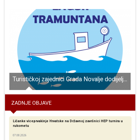
e Šulentić rukometašice Gospića ostvarile dvije pobjede na startu sezone
Turističkoj zajednici Grada Novalje dodijeljena sredstva za projekt „Eko akcija Novalja 2021“ iz Lokalne razvojne strategije u ribarstvu LAGUR-a Tramuntana
ZADNJE OBJAVE
Ličanke viceprvakinje Hrvatske na Državnoj završnici HEP turnira u
rukometu
07.08.2026