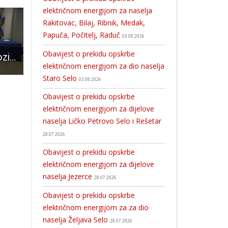
električnom energijom za naselja
Rakitovac, Bilaj, Ribnik, Medak,
Papuča, Počitelj, Raduč
03.08.2026
Obavijest o prekidu opskrbe
Zanimljivi javni pozivi za obrazovanje i zapošljavanje hrvatskih branitelja
Dobrodošli u Hrvatsku, zemlju u kojoj komunalni redari deložiraju ugostitelje i pregrađuju javne površine
U Gospiću održan tečaj nefrologa iz cijele 
električnom energijom za dio naselja
Staro Selo
03.08.2026
Obavijest o prekidu opskrbe
električnom energijom za dijelove
naselja Ličko Petrovo Selo i Rešetar
28.07.2026
Obavijest o prekidu opskrbe
električnom energijom za dijelove
naselja Jezerce
28.07.2026
Obavijest o prekidu opskrbe
električnom energijom za za dio
naselja Željava Selo
28.07.2026