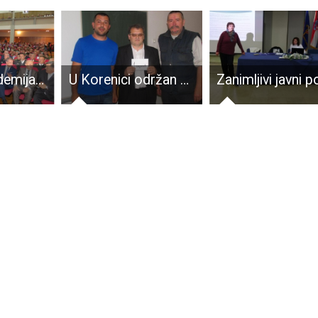
Svečana akademija povodom 25.obljetnice operacije Medački džep
U Korenici održan uspješan šahovski turnir