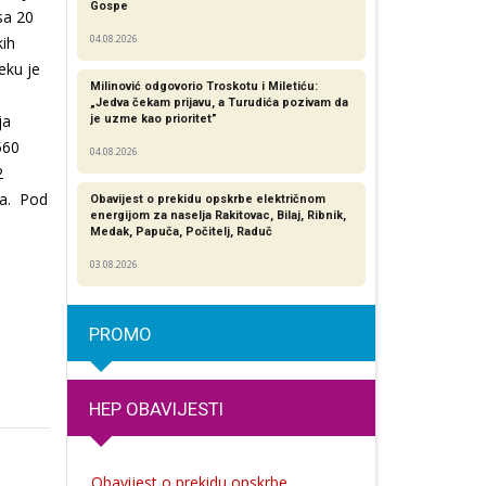
Gospe
sa 20
kih
04.08.2026
eku je
Milinović odgovorio Troskotu i Miletiću:
„Jedva čekam prijavu, a Turudića pozivam da
ja
je uzme kao prioritet”
560
04.08.2026
2
ba. Pod
Obavijest o prekidu opskrbe električnom
energijom za naselja Rakitovac, Bilaj, Ribnik,
Medak, Papuča, Počitelj, Raduč
03.08.2026
PROMO
HEP OBAVIJESTI
Obavijest o prekidu opskrbe