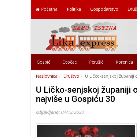
Početna
Politika
Gospodarstvo
Druš
Gospić
Otočac
Perušić
Korenica
Naslovnica
Društvo
U Ličko-senjskoj županiji
U Ličko-senjskoj županiji 
najviše u Gospiću 30
Objavljeno:
04/12/2020