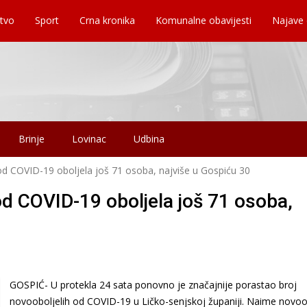
tvo
Sport
Crna kronika
Komunalne obavijesti
Najave
Brinje
Lovinac
Udbina
 od COVID-19 oboljela još 71 osoba, najviše u Gospiću 30
od COVID-19 oboljela još 71 osoba,
GOSPIĆ- U protekla 24 sata ponovno je značajnije porastao broj
novooboljelih od COVID-19 u Ličko-senjskoj županiji. Naime novoo