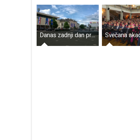
Župan Ernest Petry sudjelovao na svečanosti otvorenja Hrvatskog doma u Subotici
Danas zadnji dan predaje zahtjeva za legalizaciju zgrada