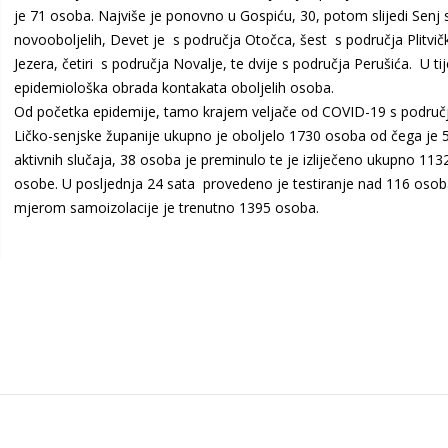
je 71 osoba. Najviše je ponovno u Gospiću, 30, potom slijedi Senj 
novooboljelih, Devet je s područja Otočca, šest s područja Plitvič
Jezera, četiri s područja Novalje, te dvije s područja Perušića. U tij
epidemiološka obrada kontakata oboljelih osoba.
Od početka epidemije, tamo krajem veljače od COVID-19 s područ
Ličko-senjske županije ukupno je oboljelo 1730 osoba od čega je 
aktivnih slučaja, 38 osoba je preminulo te je izliječeno ukupno 113
osobe. U posljednja 24 sata provedeno je testiranje nad 116 oso
mjerom samoizolacije je trenutno 1395 osoba.