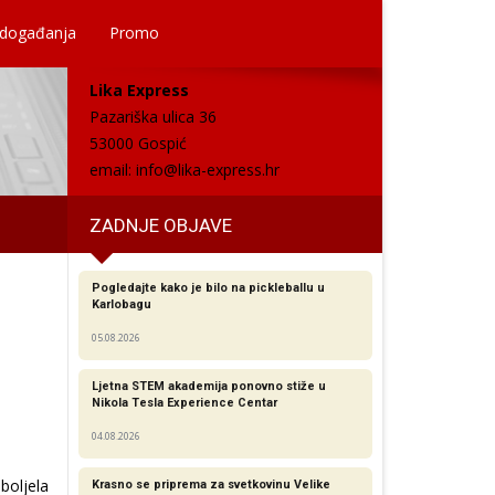
 događanja
Promo
Lika Express
Pazariška ulica 36
53000 Gospić
email:
info@lika-express.hr
ZADNJE OBJAVE
Pogledajte kako je bilo na pickleballu u
Karlobagu
05.08.2026
Ljetna STEM akademija ponovno stiže u
Nikola Tesla Experience Centar
04.08.2026
boljela
Krasno se priprema za svetkovinu Velike