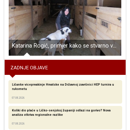
čke kulture županija u ovoj godini znatno povećala sredstva
Katarina Rogić, primjer kako se stvarno voli Lika!!!
ZADNJE OBJAVE
Ličanke viceprvakinje Hrvatske na Državnoj završnici HEP turnira u
rukometu
07.08.2026
Koliki dio plaće u Ličko-senjskoj županiji odlazi na gorivo? Nova
analiza otkriva regionalne razlike​
07.08.2026