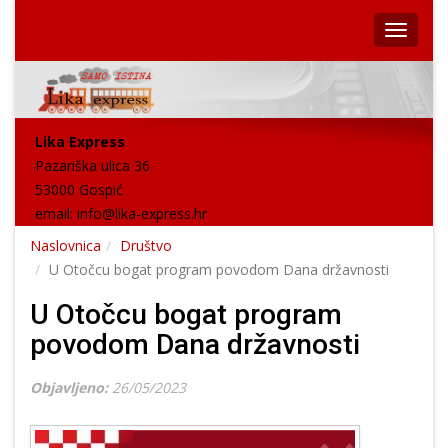
Lika Express
Pazariška ulica 36
53000 Gospić
email:
info@lika-express.hr
Naslovnica
Društvo
U Otočcu bogat program povodom Dana državnosti
U Otočcu bogat program
povodom Dana državnosti
Objavljeno:
26/05/2023