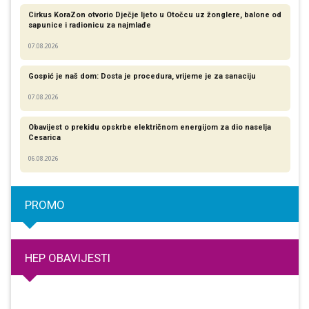
Cirkus KoraZon otvorio Dječje ljeto u Otočcu uz žonglere, balone od
sapunice i radionicu za najmlađe
07.08.2026
Gospić je naš dom: Dosta je procedura, vrijeme je za sanaciju
07.08.2026
Obavijest o prekidu opskrbe električnom energijom za dio naselja
Cesarica
06.08.2026
PROMO
HEP OBAVIJESTI