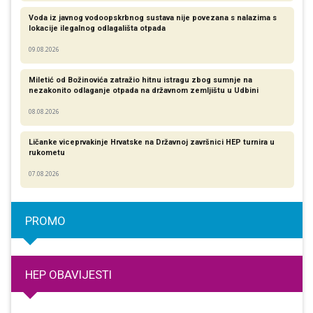
Voda iz javnog vodoopskrbnog sustava nije povezana s nalazima s
lokacije ilegalnog odlagališta otpada
09.08.2026
Miletić od Božinovića zatražio hitnu istragu zbog sumnje na
nezakonito odlaganje otpada na državnom zemljištu u Udbini
08.08.2026
Ličanke viceprvakinje Hrvatske na Državnoj završnici HEP turnira u
rukometu
07.08.2026
PROMO
HEP OBAVIJESTI