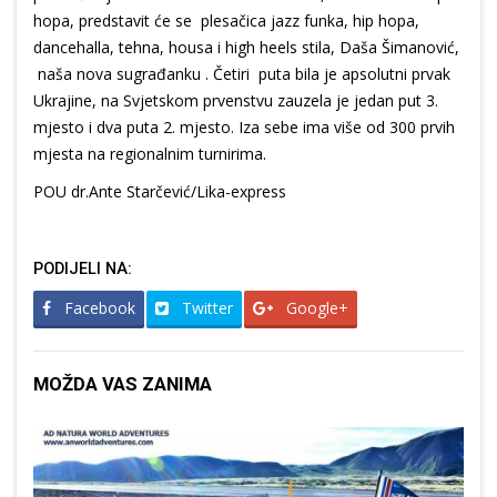
hopa, predstavit će se plesačica jazz funka, hip hopa,
dancehalla, tehna, housa i high heels stila, Daša Šimanović,
naša nova sugrađanku . Četiri puta bila je apsolutni prvak
Ukrajine, na Svjetskom prvenstvu zauzela je jedan put 3.
mjesto i dva puta 2. mjesto. Iza sebe ima više od 300 prvih
mjesta na regionalnim turnirima.
POU dr.Ante Starčević/Lika-express
PODIJELI NA:
Facebook
Twitter
Google+
MOŽDA VAS ZANIMA