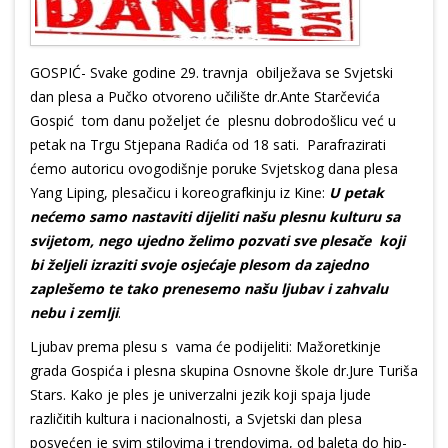
GOSPIĆ- Svake godine 29. travnja obilježava se Svjetski
dan plesa a Pučko otvoreno učilište dr.Ante Starčevića
Gospić tom danu poželjet će plesnu dobrodošlicu već u
petak na Trgu Stjepana Radića od 18 sati. Parafrazirati
ćemo autoricu ovogodišnje poruke Svjetskog dana plesa
Yang Liping, plesačicu i koreografkinju iz Kine:
U petak
nećemo samo nastaviti dijeliti našu plesnu kulturu sa
svijetom, nego ujedno želimo pozvati sve plesače koji
bi željeli izraziti svoje osjećaje plesom da zajedno
zaplešemo te tako prenesemo našu ljubav i zahvalu
nebu i zemlji
.
Ljubav prema plesu s vama će podijeliti: Mažoretkinje
grada Gospića i plesna skupina Osnovne škole dr.Jure Turiša
Stars. Kako je ples je univerzalni jezik koji spaja ljude
različitih kultura i nacionalnosti, a Svjetski dan plesa
posvećen je svim stilovima i trendovima, od baleta do hip-