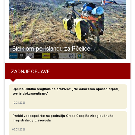
onijet će dašak radosti u nadolazeće blagdansko vrijeme!!!
Biciklom po Islandu za Pčelice
ZADNJE OBJAVE
Općina Udbina reagirala na prozivke: „Ne odlažemo opasan otpad,
sve je dokumentirano“
10.08.2026
Prekid vodoopskrbe na području Grada Gospića zbog puknuća
magistralnog cjevovoda
09.08.2026