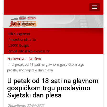
Lika Express
Pazariška ulica 36
53000 Gospić
email:
info@lika-express.hr
Naslovnica
Društvo
U petak od 18 sati na glavnom gospićkom trgu
proslavimo Svjetski dan plesa
U petak od 18 sati na glavnom
gospićkom trgu proslavimo
Svjetski dan plesa
Objavljeno:
27/04/2023