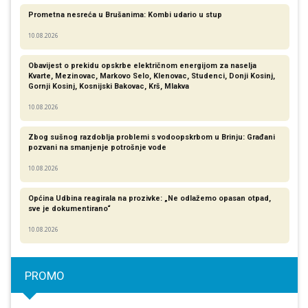
Prometna nesreća u Brušanima: Kombi udario u stup
10.08.2026
Obavijest o prekidu opskrbe električnom energijom za naselja
Kvarte, Mezinovac, Markovo Selo, Klenovac, Studenci, Donji Kosinj,
Gornji Kosinj, Kosnijski Bakovac, Krš, Mlakva
10.08.2026
Zbog sušnog razdoblja problemi s vodoopskrbom u Brinju: Građani
pozvani na smanjenje potrošnje vode
10.08.2026
Općina Udbina reagirala na prozivke: „Ne odlažemo opasan otpad,
sve je dokumentirano“
10.08.2026
PROMO