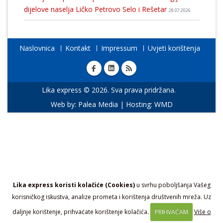
dijelove naselja Ličko Petrovo Selo i Rešetar
28.07.2026
Naslovnica
Kontakt
Impressum
Uvjeti korištenja
Lika express © 2026. Sva prava pridržana.
Web by:
Palea Media
| Hosting:
WMD
Lika express koristi kolačiće (Cookies)
u svrhu poboljšanja Vašeg
korisničkog iskustva, analize prometa i korištenja društvenih mreža. Uz
daljnje korištenje, prihvaćate korištenje kolačića.
PRIHVAĆAM
Više o