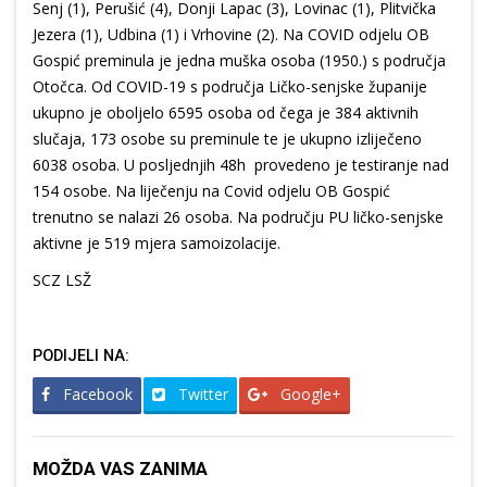
Senj (1), Perušić (4), Donji Lapac (3), Lovinac (1), Plitvička
Jezera (1), Udbina (1) i Vrhovine (2). Na COVID odjelu OB
Gospić preminula je jedna muška osoba (1950.) s područja
Otočca. Od COVID-19 s područja Ličko-senjske županije
ukupno je oboljelo 6595 osoba od čega je 384 aktivnih
slučaja, 173 osobe su preminule te je ukupno izliječeno
6038 osoba. U posljednjih 48h provedeno je testiranje nad
154 osobe. Na liječenju na Covid odjelu OB Gospić
trenutno se nalazi 26 osoba. Na području PU ličko-senjske
aktivne je 519 mjera samoizolacije.
SCZ LSŽ
PODIJELI NA:
Facebook
Twitter
Google+
MOŽDA VAS ZANIMA