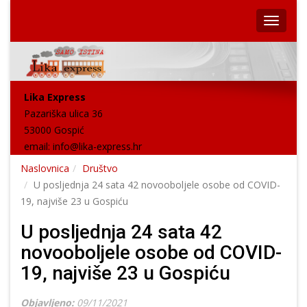
Lika Express
Pazariška ulica 36
53000 Gospić
email:
info@lika-express.hr
Naslovnica
Društvo
U posljednja 24 sata 42 novooboljele osobe od COVID-
19, najviše 23 u Gospiću
U posljednja 24 sata 42
novooboljele osobe od COVID-
19, najviše 23 u Gospiću
Objavljeno:
09/11/2021