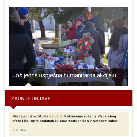
 kuna!!!
Još jedna uspješna humanitarna akcija u Perušiću
ZADNJE OBJAVE
Predsjedništvo Mosta odlučilo: Pokrećemo rušenje Vlade zbog
afere Lika, sutra sastanak klubova zastupnika u Hrvatskom saboru
10.08.2026